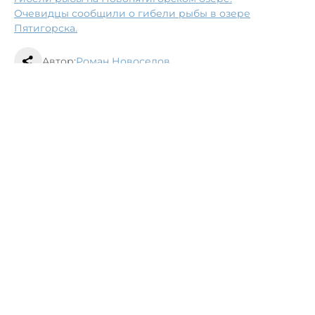
Очевидцы сообщили о гибели рыбы в озере
Пятигорска.
Автор:
Роман Новоселов
Ставрополье
Пятигорск
сезон
отмена
В Ставрополе провели чемпионат города
по бадминтону памяти Андрея
Джатдоева
15 апреля, 10:15
Общество
Во Владикавказе дали старт подготовке
традиционной акции «Посмотри на их
лица»
15 апреля, 09:44
Общество