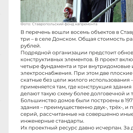
Фото: Ставропольский фонд капремонта
В перечень вошли восемь объектов в Ставр
три – в селе Донском. Общая стоимость р
рублей.
Подрядной организации предстоит обнов
конструктивных элементов. В проект вклю
четыре фундамента и три внутридомовые
электроснабжения. При этом две плоские
скатные без цели жилого использования 
применяется там, где конструкция здания
делают такую схему более долговечной и
Большинство домов были построены в 1970
здания – преимущественно двух-, трёх-, и
серий, рассчитанные на совершенно иные
инженерные стандарты.
Их проектный ресурс давно исчерпан. За