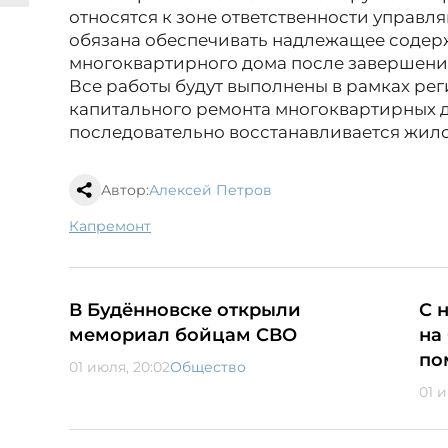
относятся к зоне ответственности управ
обязана обеспечивать надлежащее содер
многоквартирного дома после завершени
Все работы будут выполнены в рамках р
капитального ремонта многоквартирных д
последовательно восстанавливается жило
Автор:
Алексей Петров
капремонт
В Будённовске открыли
С 
мемориал бойцам СВО
на
по
01 июля, 20:02
Общество
01 и