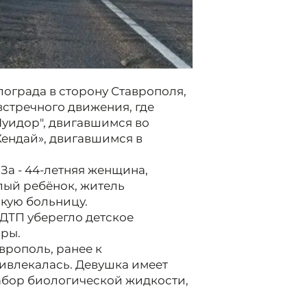
лограда в сторону Ставрополя,
встречного движения, где
Луидор", двигавшимся во
ендай», двигавшимся в
За - 44-летняя женщина,
лый ребёнок, житель
скую больницу.
 ДТП уберегло детское
оры.
врополь, ранее к
ивлекалась. Девушка имеет
забор биологической жидкости,