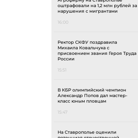
Агрофирму на Ставрополье
оштрафовали на 1,2 млн рублей за
нарушения с мигрантами
16:00
Ректор СКФУ поздравила
Михаила Ковальчука с
присвоением звания Героя Труда
России
15:51
В КБР олимпийский чемпион
Александр Попов дал мастер-
класс юным пловцам
15:47
На Ставрополье оценили
потенциал отечественной