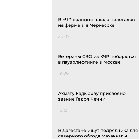
В КЧР полиция нашла нелегалов
на ферме и в Черкесске
20:07
Ветераны СВО из КЧР поборются
в пауэрлифтинге в Москве
19:06
Ахмату Кадырову присвоено
звание Героя Чечни
18:13
В Дагестане ищут подрядчика для
северного обхода Махачкалы