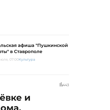
льская афиша "Пушкинской
рты" в Ставрополе
июля, 07:00
Культура
443
ёвке и
ома,