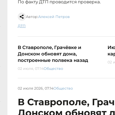
По факту ДТП проводится проверка.
Автор:
Алексей Петров
ДТП
В Ставрополе, Грачёвке и
Ию
Донском обновят дома,
ка
построенные полвека назад
02 
02 июля, 07:14
Общество
02 июля 2026, 07:14
Общество
В Ставрополе, Грач
Донском обновят д