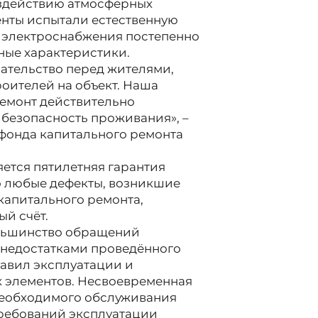
здействию атмосферных
енты испытали естественную
ы электроснабжения постепенно
ные характеристики.
зательство перед жителями,
роителей на объект. Наша
ремонт действительно
безопасность проживания», –
фонда капитального ремонта
ется пятилетняя гарантия
то любые дефекты, возникшие
капитального ремонта,
ый счёт.
большинство обращений
с недостатками проведённого
равил эксплуатации и
 элементов. Несвоевременная
 необходимого обслуживания
ребований эксплуатации