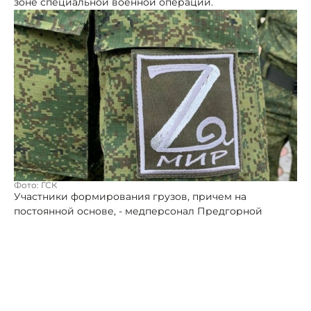
зоне специальной военной операции.
Фото: ГСК
Участники формирования грузов, причем на
постоянной основе, - медперсонал Предгорной
районной больницы во главе с главным врачом
Константином Топузовым.
Как сообщил глава Предгорного округа Николай
Бондаренко, на этот раз главврач передал от всех
местных медиков на передовую квадрокоптер.
Бондаренко выразил признательность врачам,