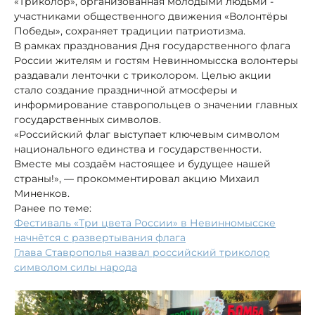
«Триколор», организованная молодыми людьми -
участниками общественного движения «Волонтёры
Победы», сохраняет традиции патриотизма.
В рамках празднования Дня государственного флага
России жителям и гостям Невинномысска волонтеры
раздавали ленточки с триколором. Целью акции
стало создание праздничной атмосферы и
информирование ставропольцев о значении главных
государственных символов.
«Российский флаг выступает ключевым символом
национального единства и государственности.
Вместе мы создаём настоящее и будущее нашей
страны!», — прокомментировал акцию Михаил
Миненков.
Ранее по теме:
Фестиваль «Три цвета России» в Невинномысске
начнётся с развертывания флага
Глава Ставрополья назвал российский триколор
символом силы народа
1/2