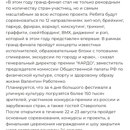
«В этом году гранд-финал стал не только рекордным
по количеству стран-участниц, но и самым
масштабным за всю историю проекта. Ребята будут
соревноваться по 12 направлениям: хип-хоп, брейкинг,
паркур, фриран, воркаут, кикскутинг, трикинг,
граффити, скейтбординг, ВМХ, диджеинг и рэп,
который в этом году представлен впервые. В рамках
гранд-финала пройдут концерты известных
исполнителей, образовательные блоки с топовыми
спикерами, экскурсии по городу и краю», - сказал
генеральный директор премии "КАРДО", заместитель
председателя комиссии Общественной палаты РФ по
физической культуре, спорту и здоровому образу
жизни Валентин Работенко.
Планируется, что за 4 дня большого фестиваля а
уличную культуру погрузятся более 150 тысяч
зрителей, участников конкурса-премии из россии и
зарубежных стран, а также гостей Ставрополя.
После открытия в течение 22 и 23 августа пройдет
основные соревнования, конкурсы и проекты, а
финальная церемония награждения и шоу закрытия
ждет состоится вечером 24 августа.