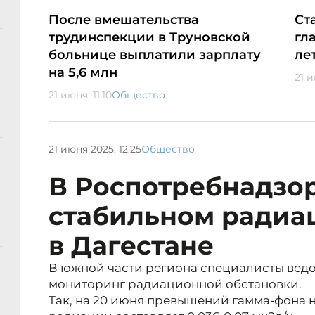
После вмешательства
Ст
трудинспекции в Труновской
гл
больнице выплатили зарплату
ле
на 5,6 млн
21 и
21 июня, 11:10
Общество
21 июня 2025, 12:25
Общество
В Роспотребнадзор
стабильном радиа
в Дагестане
В южной части региона специалисты ведо
мониторинг радиационной обстановки.
Так, на 20 июня превышений гамма-фона 