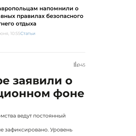
авропольцам напомнили о
авных правилах безопасного
тнего отдыха
юня, 10:55
Статьи
945
е заявили о
ционном фоне
мства ведут постоянный
не зафиксировано. Уровень