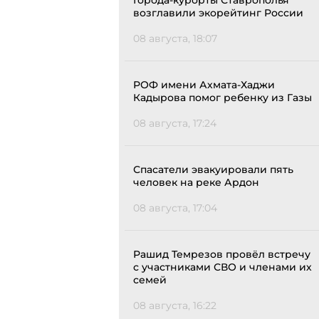
Города-курорты Ставрополья
возглавили экорейтинг России
08 августа, 18:07
РОФ имени Ахмата-Хаджи
Кадырова помог ребенку из Газы
08 августа, 17:24
Спасатели эвакуировали пять
человек на реке Ардон
08 августа, 17:04
Рашид Темрезов провёл встречу
с участниками СВО и членами их
семей
08 августа, 16:22