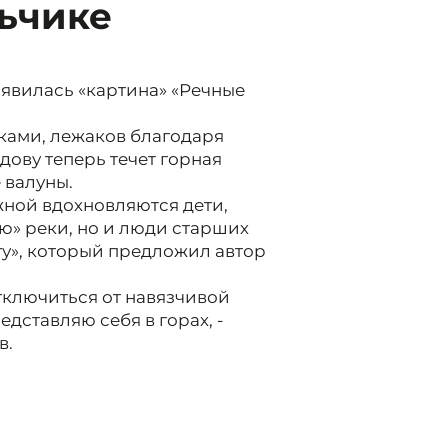
ьчике
явилась «картина» «Речные
йками, лежаков благодаря
ову теперь течет горная
 валуны.
ной вдохновляются дети,
ию» реки, но и люди старших
гу», который предложил автор
тключиться от навязчивой
ставляю себя в горах, -
в.