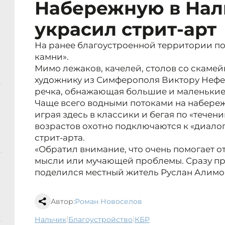
Набережную в Нал
украсил стрит-арт
На ранее благоустроенной территории по
камни».
Мимо лежаков, качелей, столов со скаме
художнику из Симферополя Виктору Нефед
речка, обнажающая большие и маленькие
Чаще всего водными потоками на набереж
играя здесь в классики и бегая по «течен
возрастов охотно подключаются к «диало
стрит-арта.
«Обратил внимание, что очень помогает о
мысли или мучающей проблемы. Сразу пред
поделился местный житель Руслан Алимо
Автор:
Роман Новоселов
|
|
Нальчик
благоустройство
КБР