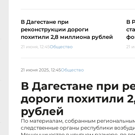
В Дагестане при
В 
реконструкции дороги
ст
похитили 2,8 миллиона рублей
фо
21 июня, 12:45
Общество
21 и
21 июня 2025, 12:45
Общество
В Дагестане при р
дороги похитили 2
рублей
По материалам, собранным региональны
следственные органы республики возбуди
Мошенничество в крупном размере, по ве