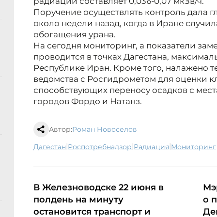
радиации составляет 0,036-0,07 мкЗв/ч.
Поручение осуществлять контроль дала г
около недели назад, когда в Иране случил
обогащения урана.
На сегодня мониторинг, а показатели зам
проводится в точках Дагестана, максима
Республике Иран. Кроме того, налажено 
ведомства с Росгидрометом для оценки к
способствующих переносу осадков с мес
городов Фордо и Натанз.
Автор:
Роман Новоселов
|
|
|
Дагестан
Роспотребнадзор
радиация
мониторинг
В Железноводске 22 июня в
Мэ
полдень на минуту
о 
остановится транспорт и
Де