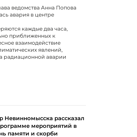
лава ведомства Анна Попова
ась авария в центре
еряются каждые два часа,
льно приближенных к
тесное взаимодействие
лиматических явлений,
та радиационной аварии
р Невинномысска рассказал
программе мероприятий в
нь памяти и скорби