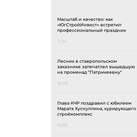
Масштаб и качество: как
«ЮгСтройИнвест» встретил
профессиональный праздник
11:34
Лесник в ставропольском
заказнике запечатлел вышедшую
на променад "Патрикеевну"
10:49
Глава КЧР поздравил с юбилеем
Марата Хуснуллина, курирующего
стройкомплекс
10:39