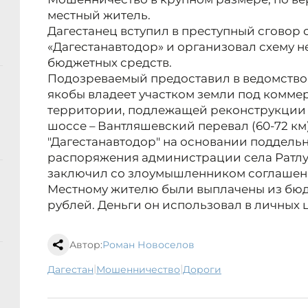
местный житель.
Дагестанец вступил в преступный сговор
«Дагестанавтодор» и организовал схему 
бюджетных средств.
Подозреваемый предоставил в ведомство 
якобы владеет участком земли под комме
территории, подлежащей реконструкции в
шоссе – Вантляшевский перевал (60-72 км)
"Дагестанавтодор" на основании поддельн
распоряжения администрации села Ратлу
заключил со злоумышленником соглашени
Местному жителю были выплачены из бюд
рублей. Деньги он использовал в личных 
Автор:
Роман Новоселов
|
|
Дагестан
мошенничество
дороги