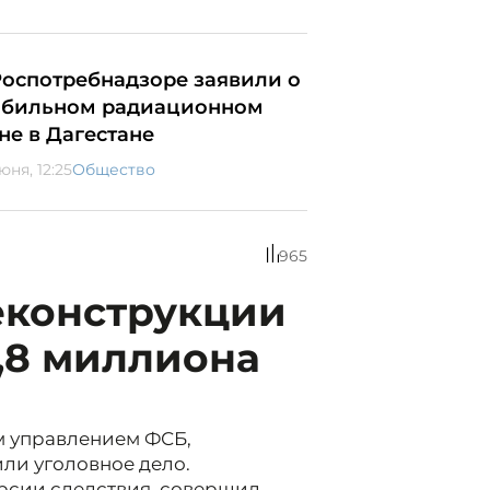
Роспотребнадзоре заявили о
абильном радиационном
не в Дагестане
юня, 12:25
Общество
965
еконструкции
,8 миллиона
м управлением ФСБ,
ли уголовное дело.
рсии следствия, совершил