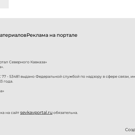
атериалов
Реклама на портале
ртал Северного Кавказа»
».
77 - 53481 выдано Федеральной службой по надзору в сфере связи, 
3 года.
а»
sevkavportal.ru
а на сайт
обязательна.
Созд