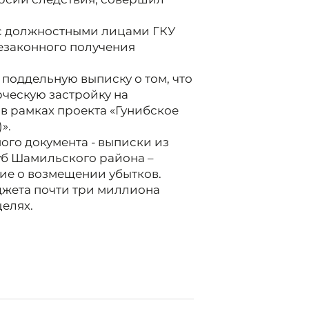
 с должностными лицами ГКУ
незаконного получения
поддельную выписку о том, что
рческую застройку на
 рамках проекта «Гунибское
».
ого документа - выписки из
б Шамильского района –
е о возмещении убытков.
жета почти три миллиона
целях.