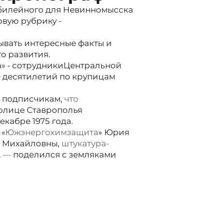
юбилейного для Невинномысска
овую рубрику -
ывать интересные факты и
о развития.
» - сотрудники
Центральной
е десятилетий по крупицам
 подписчикам,
что
олице Ставрополья
екабре 1975 года.
 «
Южэнергохимзащита
» Юрия
и Михайловны,
штукатура-
, —
поделился с земляками