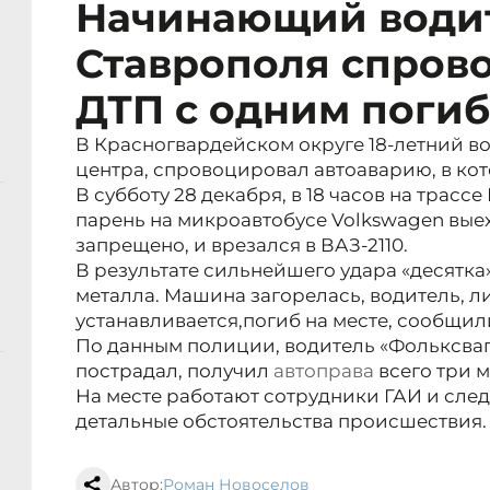
Начинающий водит
Ставрополя спров
ДТП с одним поги
В Красногвардейском округе 18-летний во
центра, спровоцировал автоаварию, в ко
В субботу 28 декабря, в 18 часов на трасс
парень на микроавтобусе Volkswagen вые
запрещено, и врезался в ВАЗ-2110.
В результате сильнейшего удара «десятка
металла. Машина загорелась, водитель, л
устанавливается,
погиб на месте, сообщил
По данным полиции, водитель «Фольксваг
пострадал, получил
автоправа
всего три м
На месте работают сотрудники ГАИ и след
детальные обстоятельства происшествия.
Автор:
Роман Новоселов