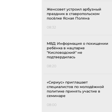
Женсовет устроил арбузный
праздник в ставропольском
посёлке Ясная Поляна
08:32
МВД: Информация о похищении
ребёнка в нацпарке
"Кисловодский" не
подтвердилась
08:20
«Сириус» приглашает
специалистов по молодёжной
политике принять участие в
семинаре
08:00