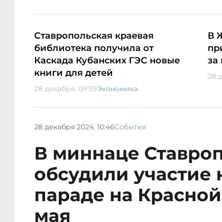
Ставропольская краевая
В 
библиотека получила от
пр
Каскада Кубанских ГЭС новые
за
книги для детей
28 
28 декабря, 09:59
Экономика
28 декабря 2024, 10:46
События
В миннаце Ставро
обсудили участие 
параде на Красно
мая