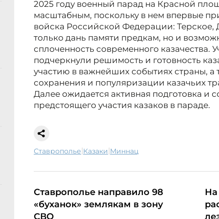
2025 году военный парад на Красной пло
масштабным, поскольку в нем впервые при
войска Российской Федерации: Терское, Д
только дань памяти предкам, но и возмож
сплоченность современного казачества. 
подчеркнули решимость и готовность каз
участию в важнейших событиях страны, а
сохранения и популяризации казачьих тр
Далее ожидается активная подготовка и с
предстоящего участия казаков в параде.
|
|
Ставрополье
казаки
миннац
Ставрополье направило 98
На
«буханок» землякам в зону
ра
СВО
ле