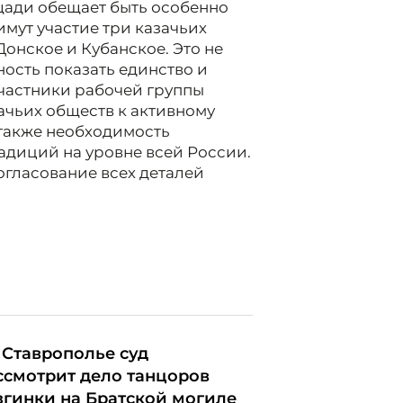
щади обещает быть особенно
мут участие три казачьих
онское и Кубанское. Это не
ность показать единство и
Участники рабочей группы
ачьих обществ к активному
 также необходимость
адиций на уровне всей России.
огласование всех деталей
 Ставрополье суд
ссмотрит дело танцоров
згинки на Братской могиле