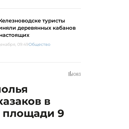
Железноводске туристы
иняли деревянных кабанов
 настоящих
декабря, 09:49
Общество
1083
полья
казаков в
й площади 9