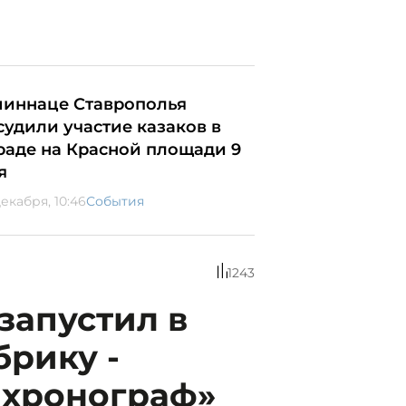
миннаце Ставрополья
судили участие казаков в
раде на Красной площади 9
я
декабря, 10:46
События
1243
запустил в
брику -
 хронограф»