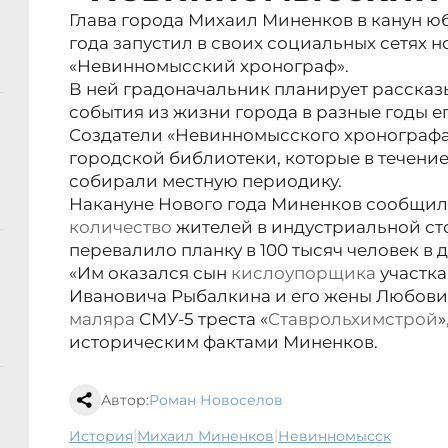
Глава города Михаил Миненков в канун 
года запустил в своих социальных сетях н
«Невинномысский хронограф».
В ней градоначальник планирует рассказ
события из жизни города в разные годы ег
Создатели «Невинномысского хронографа
городской библиотеки, которые в течени
собирали местную периодику.
Накануне Нового года Миненков сообщил
количество
жителей в индустриальной ст
перевалило планку в 100 тысяч человек в д
«Им оказался сын
кислоупорщика
участка
Ивановича Рыбалкина и его жены Любов
маляра
СМУ-5 треста «
Ставрольхимстрой
»
историческим фактами Миненков.
Автор:
Роман Новоселов
|
|
история
Михаил Миненков
Невинномысск