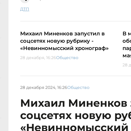
ДТП
Михаил Миненков запустил в
В 
соцсетях новую рубрику -
об
«Невинномысский хронограф»
па
ма
28 декабря, 16:26
Общество
28 
28 декабря 2024, 16:26
Общество
Михаил Миненков 
соцсетях новую ру
«Невинномысский