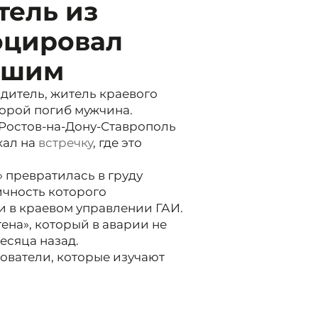
ель из
оцировал
бшим
дитель, житель краевого
торой погиб мужчина.
е Ростов-на-Дону-Ставрополь
хал на
встречку
, где это
» превратилась в груду
ичность которого
и в краевом управлении ГАИ.
ена», который в аварии не
есяца назад.
ователи, которые изучают