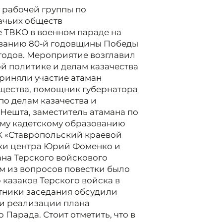
 рабочей группы по
ачьих обществ
е ТВКО в военном параде на
ванию 80-й годовщины Победы
 годов. Мероприятие возглавил
й политике и делам казачества
приняли участие атаман
щества, помощник губернатора
по делам казачества и
ешта, заместитель атамана по
ему кадетскому образованию
К «Ставропольский краевой
ики центра Юрий Фоменко и
ана Терского войскового
м из вопросов повестки было
 казаков Терского войска в
стники заседания обсудили
и реализации плана
Парада. Стоит отметить, что в