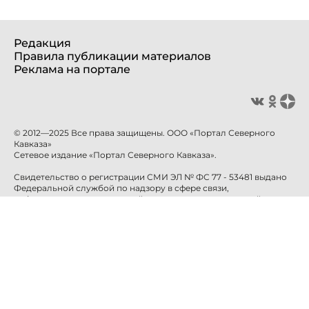
Редакция
Правила публикации материалов
Реклама на портале
© 2012—2025 Все права защищены. ООО «Портал Северного
Кавказа»
Сетевое издание «Портал Северного Кавказа».
Свидетельство о регистрации СМИ ЭЛ № ФС 77 - 53481 выдано
Федеральной службой по надзору в сфере связи,
информационных технологий и массовых коммуникаций
(Роскомнадзор) 10 апреля 2013 года.
Учредитель: ООО «Портал Северного Кавказа»
Главный редактор: Баканова Е.Н.
info@sevkavportal.ru
E-mail:
Телефон: +7-8652-226-226
При использовании информации гиперссылка на сайт
sevkavportal.ru
обязательна.