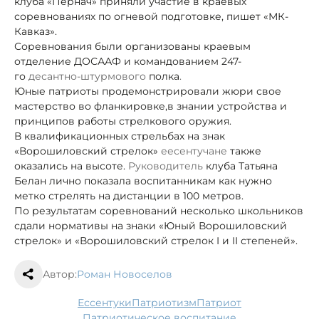
клуба «Пернач» приняли участие в краевых
соревнованиях по огневой подготовке, пишет «МК-
Кавказ».
Соревнования были организованы краевым
отделение ДОСААФ и командованием 247-
го
десантно-штурмового
полка
.
Юные патриоты продемонстрировали жюри свое
мастерство во фланкировке,
в знании устройства и
принципов работы стрелкового оружия.
В квалификационных стрельбах на знак
«Ворошиловский стрелок»
еесентучане
также
оказались на высоте.
Руководитель
клуба Татьяна
Белан лично показала воспитанникам как нужно
метко стрелять на дистанции в 100 метров.
По результатам соревнований несколько школьников
сдали нормативы на знаки «Юный Ворошиловский
стрелок» и «Ворошиловский стрелок I и II степеней».
Автор:
Роман Новоселов
Ессентуки
патриотизм
патриот
патриотическое воспитание