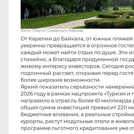
Фото: Портал Северного Кавказа
От Карелии до Байкала, от южных пляжей 
уверенно превращается в огромное госте
каждый может найти отдых по душе. Эти 
стихийно, а благодаря продуманной госу
живому интересу инвесторов. Сегодня ро
подлинный рассвет, открывая перед гост
более широкие возможности.
Яркий показатель серьёзности намерени
2026 году в рамках нацпроекта «Туризм и
направило в отрасль более 61 миллиарда р
общая сумма инвестиций превысит 220 ми
бюджетные вливания, а реальные стройк
курорты, растут модульные отели в живоп
программе льготного кредитования уже от