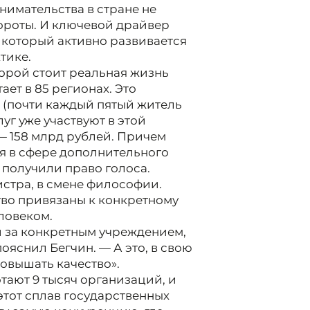
нимательства в стране не
бороты. И ключевой драйвер
, который активно развивается
тике.
торой стоит реальная жизнь
ет в 85 регионах. Это
к (почти каждый пятый житель
уг уже участвуют в этой
— 158 млрд рублей. Причем
я в сфере дополнительного
 получили право голоса.
истра, в смене философии.
во привязаны к конкретному
ловеком.
 за конкретным учреждением,
пояснил Бегчин. — А это, в свою
повышать качество».
тают 9 тысяч организаций, и
этот сплав государственных