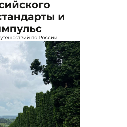
сийского
стандарты и
импульс
путешествий по России.