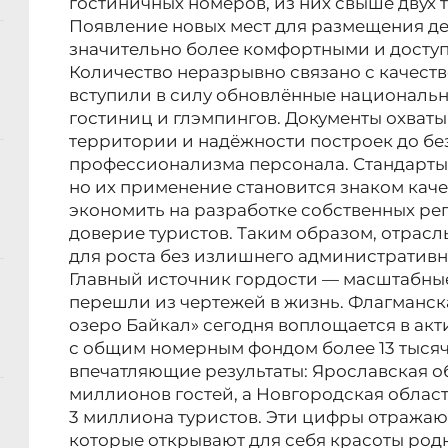
гостиничных номеров, из них свыше двух т
Появление новых мест для размещения де
значительно более комфортными и досту
Количество неразрывно связано с качеств
вступили в силу обновлённые национальн
гостиниц и глэмпингов. Документы охватыв
территории и надёжности построек до бе
профессионализма персонала. Стандарты
но их применение становится знаком кач
экономить на разработке собственных ре
доверие туристов. Таким образом, отрасл
для роста без излишнего административн
Главный источник гордости — масштабные
перешли из чертежей в жизнь. Флагманск
озеро Байкал» сегодня воплощается в акт
с общим номерным фондом более 13 тыся
впечатляющие результаты: Ярославская о
миллионов гостей, а Новгородская област
3 миллиона туристов. Эти цифры отражаю
которые открывают для себя красоты род