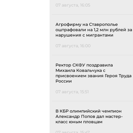
07 августа, 16:05
Агрофирму на Ставрополье
оштрафовали на 1,2 млн рублей за
нарушения с мигрантами
07 августа, 16:00
Ректор СКФУ поздравила
Михаила Ковальчука с
присвоением звания Героя Труда
России
07 августа, 15:51
В КБР олимпийский чемпион
Александр Попов дал мастер-
класс юным пловцам
07 августа, 15:47