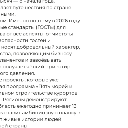
ысяч — с начала года.
лает путешествия по стране
пными.
ом. Именно поэтому в 2026 году
ые стандарты (ГОСТы) для
ают все аспекты: от чистоты
зопасности гостей и
 носят добровольный характер,
ества, позволяющим бизнесу
гламентов и завоёвывать
ь получает чёткий ориентир
ого давления.
 проекты, которые уже
ая программа «Пять морей и
ивном строительстве курортов
ч. Регионы демонстрируют
бласть ежегодно принимает 13
ь ставит амбициозную планку в
т живые истории людей,
ной страны.