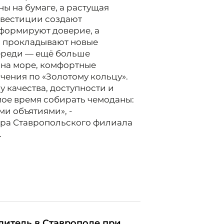
ны на бумаге, а растущая
нвестиции создают
формируют доверие, а
а прокладывают новые
переди — ещё больше
 на море, комфортные
чения по «Золотому кольцу».
у качества, доступности и
амое время собирать чемоданы:
ми объятиями», -
ра Ставропольского филиала
.
дитель в Ставрополе при