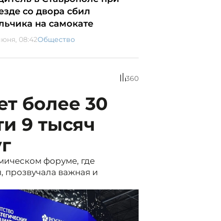
езде со двора сбил
льчика на самокате
июня, 08:42
Общество
360
ет более 30
ти 9 тысяч
уг
ическом форуме, где
, прозвучала важная и