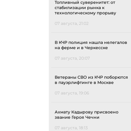
Топливный суверенитет: от
стабилизации рынка к
технологическому прорыву
07 августа, 21:02
В КЧР полиция нашла нелегалов
на ферме и в Черкесске
07 августа, 20:07
Ветераны СВО из КЧР поборются
в пауэрлифтинге в Москве
07 августа, 19:06
Ахмату Кадырову присвоено
звание Героя Чечни
07 августа, 18:13