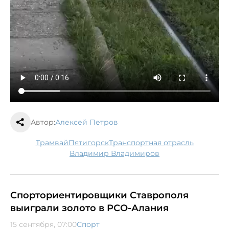
Автор:
Алексей Петров
трамвай
Пятигорск
транспортная отрасль
Владимир Владимиров
Спорториентировщики Ставрополя
выиграли золото в РСО-Алания
15 сентября, 07:00
Спорт