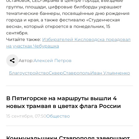
остановок, LED-экраны в центре города, въездные
группы, площади, цифровые билборды украшают
тематические баннеры, посвящённые дню рождения
города и края, а также фестивалю «Студенческая
весна», который откроется в понедельник, 15
сентября.
Читайте также:
Избирателей Кисловодска порадовал
на участках Чебурашка
Автор:
Алексей Петров
благоустройство
сквер
Ставрополь
Иван Ульянченко
В Пятигорске на маршруты вышли 4
новых трамвая в цветах флага России
15 сентября, 07:50
Общество
Коммунальщики Ставрополя завершают