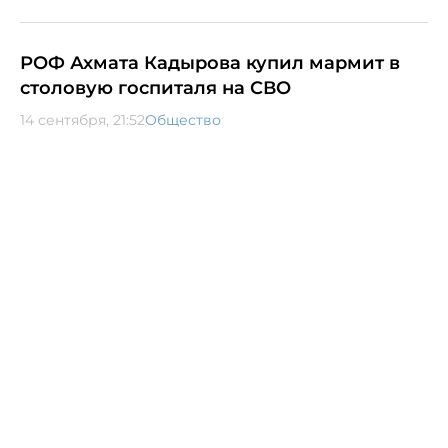
РОФ Ахмата Кадырова купил мармит в
столовую госпиталя на СВО
14 сентября, 21:52
Общество
15 сентября 2025, 07:30
Общество
868
Коммунальщики
Ставрополя завершают
подготовку к зиме
Коммунальные службы перед предстоящей зимой
проводят тщательную проверку всех систем
жизнеобеспечения города.
Мэр Иван Ульянченко отметил, что подготовка к
отопительному сезону – сложный технологический
процесс. Он начинается сразу же после завершения