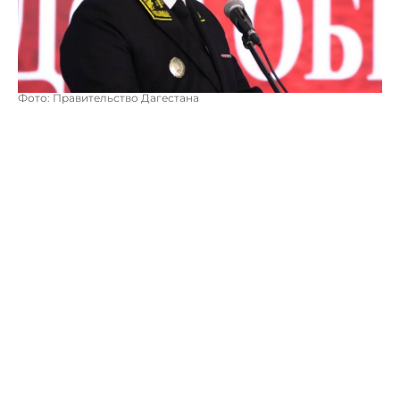
Фото: Правительство Дагестана
В диалоге участвовал муфтий Ахмад-хаджи Абдулаев,
архиепископ Варлаам и председатель Совета
иудейских общин Валерий Дибияев.
Щукин поблагодарил приглашенную сторону за
просветительскую деятельность, их работу по
сохранению этноконфессионального согласия и
воспитание молодёжи.
На встрече врио главы много внимания уделил
важности сохранения межнационального и
межконфессионального мира.
Он заявил, что это основная задача на его посту, для
ее реализации будут приложены все усилия.
Автор:
Роман Новоселов
Дагестан
мусульмане
межнац
Фёдор Щукин