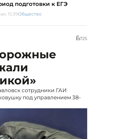
риод подготовки к ЕГЭ
ая, 15:39
Общество
725
дорожные
жали
тикой»
авловск сотрудники ГАИ
ковушку под управлением 38-