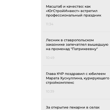
Масштаб и качество: как
«ЮгСтройИнвест» встретил
профессиональный праздник
11:34
Лесник в ставропольском
заказнике запечатлел вышедшую
на променад "Патрикеевну"
10:49
Глава КЧР поздравил с юбилеем
Марата Хуснуллина, курирующего
стройкомплекс
10:39
За открытие пекарни в селах