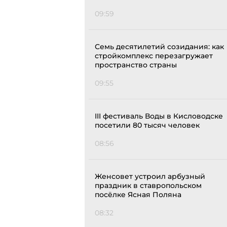
09:59
Семь десятилетий созидания: как
стройкомплекс перезагружает
пространство страны
09:55
III фестиваль Воды в Кисловодске
посетили 80 тысяч человек
08:56
Женсовет устроил арбузный
праздник в ставропольском
посёлке Ясная Поляна
08:32