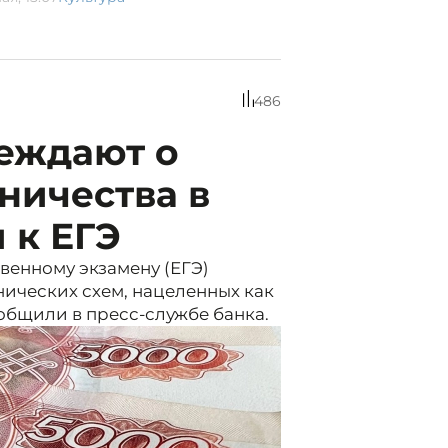
486
еждают о
ничества в
 к ЕГЭ
венному экзамену (ЕГЭ)
ических схем, нацеленных как
ообщили в пресс-службе банка.