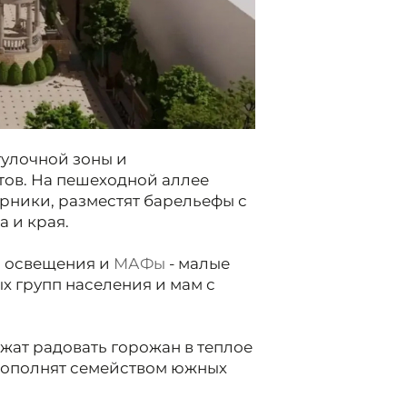
гулочной зоны и
ов. На пешеходной аллее
арники, разместят барельефы с
 и края.
я освещения и
МАФы
- малые
 групп населения и мам с
жат радовать горожан в теплое
 дополнят семейством южных