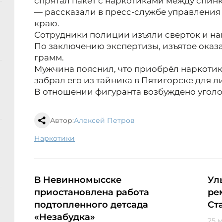
спрятал пакет с наркотиками между спин
— рассказали в пресс-службе управлени
краю.
Сотрудники полиции изъяли сверток и на
По заключению экспертизы, изъятое оказ
грамм.
Мужчина пояснил, что приобрёл наркотик 
забрал его из тайника в Пятигорске для 
В отношении фигуранта возбуждено уголо
Автор:
Алексей Петров
наркотики
В Невинномысске
Ул
приостановлена работа
ре
подтопленного детсада
Ст
«Незабудка»
25 м