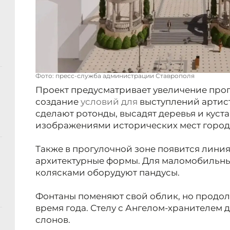
Фото: пресс-служба администрации Ставрополя
Проект предусматривает увеличение про
создание
условий для
выступлений артист
сделают ротонды, высадят деревья и куст
изображениями исторических мест города
Также в прогулочной зоне появится лини
архитектурные формы. Для маломобильных
колясками оборудуют пандусы.
Фонтаны поменяют свой облик, но продол
время года. Стелу с Ангелом-хранителем
слонов.