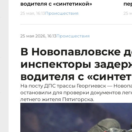
водителя с «синтетикой»
пе
25 мая, 16:13
Происшествия
25 м
25 мая 2026, 16:13
Происшествия
В Новопавловске 
инспекторы задер
водителя с «синте
На посту ДПС трассы Георгиевск — Новоп
остановили для проверки документов лег
летнего жителя Пятигорска.