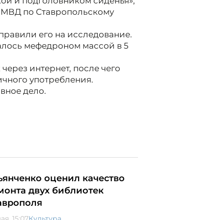
кой и подголовником сиденья»,
я МВД по Ставропольскому
правили его на исследование.
алось мефедроном массой в 5
через интернет, после чего
личного употребления.
вное дело.
ьянченко оценил качество
монта двух библиотек
аврополя
ая, 15:07
Культура