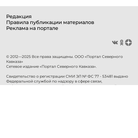
Редакция
Правила публикации материалов
Реклама на портале
© 2012—2025 Все права защищены. ООО «Портал Северного
Кавказа»
Сетевое издание «Портал Северного Кавказа».
Свидетельство о регистрации СМИ ЭЛ № ФС 77 - 53481 выдано
Федеральной службой по надзору в сфере связи,
информационных технологий и массовых коммуникаций
(Роскомнадзор) 10 апреля 2013 года.
Учредитель: ООО «Портал Северного Кавказа»
Главный редактор: Баканова Е.Н.
info@sevkavportal.ru
E-mail:
Телефон: +7-8652-226-226
При использовании информации гиперссылка на сайт
sevkavportal.ru
обязательна.