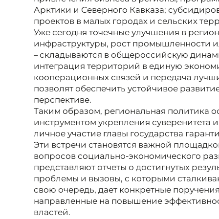
Арктики и Северного Кавказа; субсидир
проектов в малых городах и сельских тер
Уже сегодня точечные улучшения в региона
инфраструктуры, рост промышленности и
– складываются в общероссийскую динам
интеграция территорий в единую экономи
кооперационных связей и передача лучш
позволят обеспечить устойчивое развити
перспективе.
Таким образом, региональная политика 
инструментом укрепления суверенитета и
личное участие главы государства гарант
Эти встречи становятся важной площадк
вопросов социально-экономического раз
представляют отчеты о достигнутых резуль
проблемы и вызовы, с которыми сталкиваю
свою очередь, дает конкретные поручени
направленные на повышение эффективно
властей.