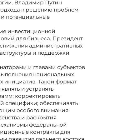
огии. Владимир Путин
подхода к решению проблем
у и потенциальные
ние инвестиционной
ловий для бизнеса. Президент
 снижения административных
аструктуры и поддержки
рнаторами и главами субъектов
 выполнения национальных
х инициатив. Такой формат
являть и устранять
рамм; корректировать
ой специфики; обеспечивать
ющим особого внимания.
енства и раскрытия
 механизмы федеральной
тиционные контракты для
мы развития дальнего востока,