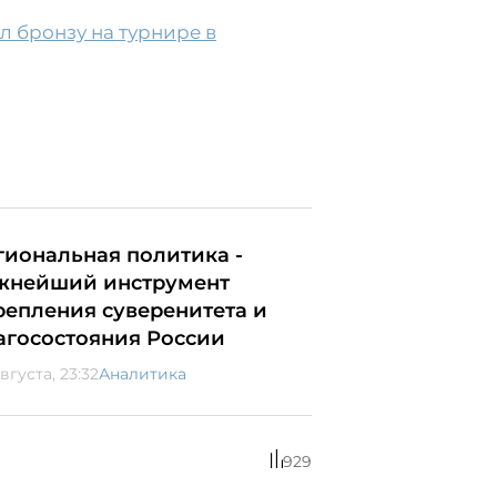
л бронзу на турнире в
гиональная политика -
жнейший инструмент
репления суверенитета и
агосостояния России
вгуста, 23:32
Аналитика
929