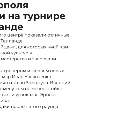
ополя
и на турнире
ланде
го центра показали отличные
 Таиланде.
ойцами, для которых муай-тай
ьной культуры.
мастерства и завоевали
х тренером и желаем новых
й мэр Иван Ульянченко.
мян и Иван Замаруев. Валерий
мену, тем не менее стойко
 технику показал Эрнест
ика.
дьи после пятого раунда