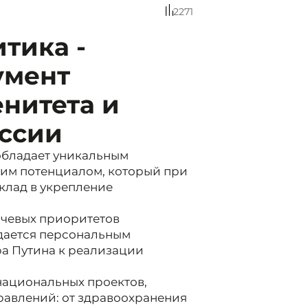
2271
тика -
умент
нитета и
оссии
обладает уникальным
им потенциалом, который при
клад в укрепление
ючевых приоритетов
ждается персональным
а Путина к реализации
национальных проектов,
равлений: от здравоохранения