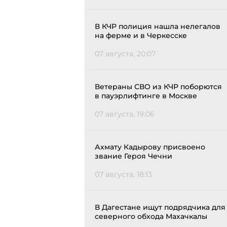
В КЧР полиция нашла нелегалов
на ферме и в Черкесске
07 августа, 20:07
Ветераны СВО из КЧР поборются
в пауэрлифтинге в Москве
07 августа, 19:06
Ахмату Кадырову присвоено
звание Героя Чечни
07 августа, 18:13
В Дагестане ищут подрядчика для
северного обхода Махачкалы