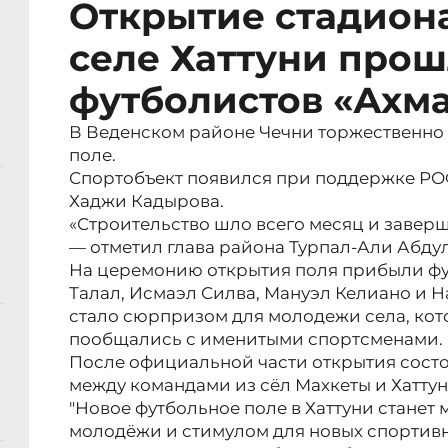
Открытие стадиона
селе Хаттуни прош
футболистов «Ахма
В Веденском районе Чечни торжественно
поле.
Спортобъект появился при поддержке РОФ
Хаджи Кадырова.
«Строительство шло всего месяц и завер
— отметил глава района Турпал-Али Абду
На церемонию открытия поля прибыли фу
Талал, Исмаэл Силва, Мануэл Келиано и Н
стало сюрпризом для молодежи села, кот
пообщались с именитыми спортсменами.
После официальной части открытия сост
между командами из сёл Махкеты и Хаттун
"Новое футбольное поле в Хаттуни станет
молодёжи и стимулом для новых спортивн