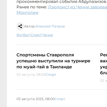
прокомментировал событие Абдулазизов.
Ранее по теме:
Дзюдоист из Чечни завоева
Монголии
Автор:
Алексей Петров
|
|
футбол
спорт
Чечня
Спортсмены Ставрополя
Ре
успешно выступили на турнире
ва
по муай-тай в Таиланде
ук
бл
03 августа, 08:00
Спорт
02 а
03 августа 2025, 08:00
Спорт