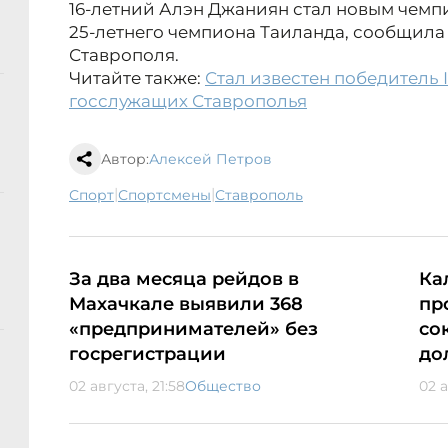
16-летний Алэн Джаниян стал новым чем
25-летнего чемпиона Таиланда, сообщил
Ставрополя.
Читайте также:
Стал известен победитель 
госслужащих Ставрополья
Автор:
Алексей Петров
|
|
спорт
спортсмены
Ставрополь
За два месяца рейдов в
Ка
Махачкале выявили 368
пр
«предпринимателей» без
со
госрегистрации
до
02 августа, 21:58
Общество
02 а