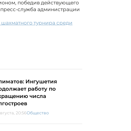
пионом, победив действующего
а пресс-служба администрации
I шахматного турнира среди
лиматов: Ингушетия
одолжает работу по
кращению числа
лгостроев
вгуста, 20:56
Общество