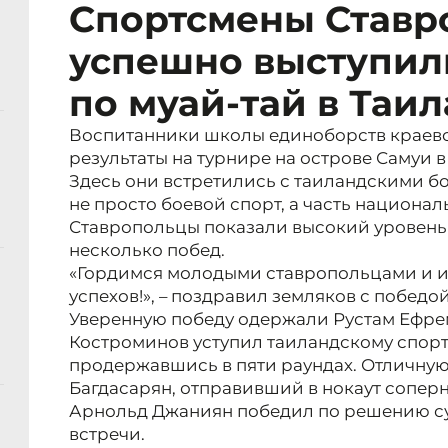
Спортсмены Ставр
успешно выступил
по муай-тай в Таи
Воспитанники школы единоборств краево
результаты на турнире на острове Самуи в
Здесь они встретились с таиландскими б
не просто боевой спорт, а часть национал
Ставропольцы показали высокий уровень 
несколько побед.
«Гордимся молодыми ставропольцами и и
успехов!», – поздравил земляков с победо
Уверенную победу одержали Рустам Ефре
Костроминов уступил таиландскому спортс
продержавшись в пяти раундах. Отличную
Багдасарян, отправивший в нокаут соперн
Арнольд Джаниян победил по решению су
встречи.