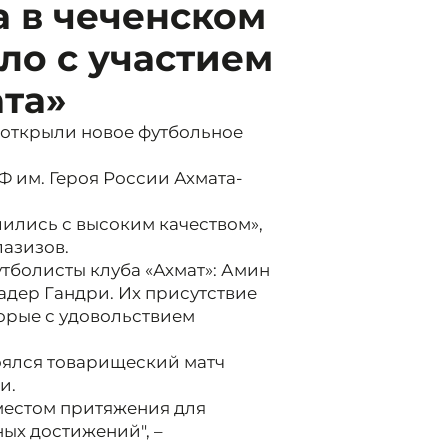
 в чеченском
ло с участием
та»
 открыли новое футбольное
 им. Героя России Ахмата-
шились с высоким качеством»,
лазизов.
тболисты клуба «Ахмат»: Амин
адер Гандри. Их присутствие
орые с удовольствием
оялся товарищеский матч
и.
 местом притяжения для
ых достижений", –