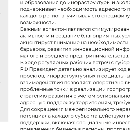
и образования до инфраструктуры и экол
подчеркивает необходимость адресного 
каждого региона, учитывая его специфик
возможности.
Важным аспектом является стимулирова
активности и создание благоприятных ус
акцентирует внимание на необходимости
барьеров, развития инновационной инфр
малого и среднего предпринимательства.
В ходе регулярных рабочих встреч с губе
РФ Президент детально анализирует ход
проектов, инфраструктурных и социальны
взаимодействия позволяет: оперативно вы
проблемные точки в реализации госпрог
стратегию развития с учетом региональн
адресную поддержку территориям, требу
Для сокращения межрегионального нерав
потенциала каждого субъекта действуют
поддержки, включая: специальные инвес
привлечения бизнеса в регионы; програм