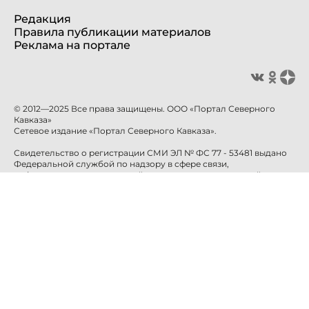
Редакция
Правила публикации материалов
Реклама на портале
© 2012—2025 Все права защищены. ООО «Портал Северного
Кавказа»
Сетевое издание «Портал Северного Кавказа».
Свидетельство о регистрации СМИ ЭЛ № ФС 77 - 53481 выдано
Федеральной службой по надзору в сфере связи,
информационных технологий и массовых коммуникаций
(Роскомнадзор) 10 апреля 2013 года.
Учредитель: ООО «Портал Северного Кавказа»
Главный редактор: Баканова Е.Н.
info@sevkavportal.ru
E-mail:
Телефон: +7-8652-226-226
При использовании информации гиперссылка на сайт
sevkavportal.ru
обязательна.
16+