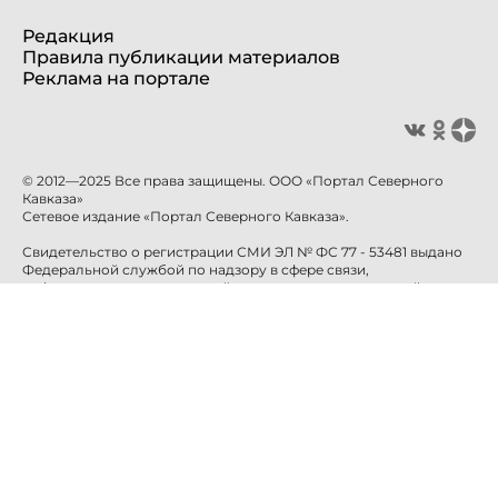
Редакция
Правила публикации материалов
Реклама на портале
© 2012—2025 Все права защищены. ООО «Портал Северного
Кавказа»
Сетевое издание «Портал Северного Кавказа».
Свидетельство о регистрации СМИ ЭЛ № ФС 77 - 53481 выдано
Федеральной службой по надзору в сфере связи,
информационных технологий и массовых коммуникаций
(Роскомнадзор) 10 апреля 2013 года.
Учредитель: ООО «Портал Северного Кавказа»
Главный редактор: Баканова Е.Н.
info@sevkavportal.ru
E-mail:
Телефон: +7-8652-226-226
При использовании информации гиперссылка на сайт
sevkavportal.ru
обязательна.
16+