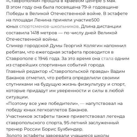
«Ставрополки» прошла в краевом центре 5 мая.
В этом году она была посвящена 79-й годовщине
Победы в Великой Отечественной войне. В эстафете
на площади Ленина приняли участие
500
юных
спортсменов-школьников
. Длина дистанции
составила 1418 метров — по числу дней Великой
Отечественной войны.
Спикер городской Думы Георгий Колягин напомнил
ребятам, что ежегодная эстафета проводится в
Ставрополе с 1946 года
.
За это время она
стала
одним
из старейших спортивных событий города.
Главный редактор «Ставропольской правды» Вадим
Баканов отметил, что ребята определили своими
спутниками на будущую жизнь физкультуру и спорт,
которые придадут им уверенности и силы в любой
ситуации.
«Поэтому все уже победители»
, —
напутствовал на
победу юных легкоатлетов Баканов.
Участников эстафеты также приветствовал легенда
ставропольского спорта, 95-летний заслуженный
тренер России Борис Бухбиндер.
Золото эстафеты завоевали учащиеся школы