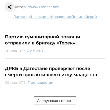
Автор:
Роман Новоселов
Дагестан
школьники
нападение
полицейский
Партию гуманитарной помощи
отправили в бригаду «Терек»
06 мая, 07:38
События
ДРКБ в Дагестане проверяют после
смерти проглотившего иглу младенца
06 мая, 07:34
Происшествия
Следующая новость