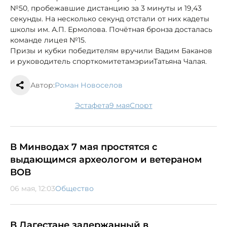
№50
,
пробежавшие дистанцию за 3 минуты и 19,43
секунды. На несколько секунд отстали от них кадеты
школы им. А.П. Ермолова. Почётная бронза досталась
команде лицея №15.
Призы и кубки победителям вручили Вадим Баканов
и руководитель спорткомитета
мэрии
Татьяна Чалая.
Автор:
Роман Новоселов
эстафета
9 мая
спорт
В Минводах 7 мая простятся с
выдающимся археологом и ветераном
ВОВ
06 мая, 12:03
Общество
В Дагестане задержанный в