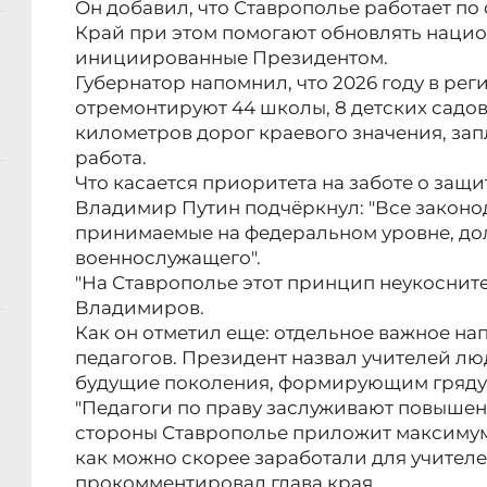
Он добавил, что Ставрополье работает п
Край при этом помогают обновлять нацио
инициированные Президентом.
Губернатор напомнил, что 2026 году в рег
отремонтируют 44 школы, 8 детских садов
километров дорог краевого значения, з
работа.
Что касается приоритета на заботе о защи
Владимир Путин подчёркнул: "Все законо
принимаемые на федеральном уровне, до
военнослужащего".
"На Ставрополье этот принцип неукосните
Владимиров.
Как он отметил еще: отдельное важное н
педагогов. Президент назвал учителей 
будущие поколения, формирующим гряду
"Педагоги по праву заслуживают повышен
стороны Ставрополье приложит максимум
как можно скорее заработали для учителей
прокомментировал глава края.