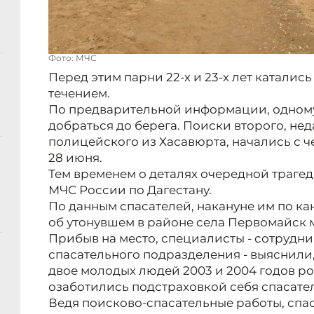
Фото: МЧС
Перед этим парни 22-х и 23-х лет катались
течением.
По предварительной информации, одному
добраться до берега. Поиски второго, не
полицейского из Хасавюрта, начались с ч
28 июня.
Тем временем о деталях очередной трагед
МЧС России по Дагестану.
По данным спасателей, накануне им по ка
об утонувшем в районе села Первомайск 
Прибыв на место, специалисты - сотрудн
спасательного подразделения - выяснили,
двое молодых людей 2003 и 2004 годов р
озаботились подстраховкой себя спасат
Ведя поисково-спасательные работы, сп