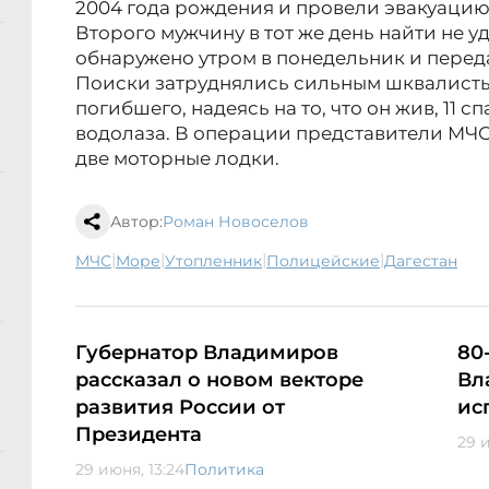
2004 года рождения и провели эвакуацию
Второго мужчину в тот же день найти не у
обнаружено утром в понедельник и перед
Поиски затруднялись сильным шквалистым
погибшего, надеясь на то, что он жив, 11 сп
водолаза. В операции представители МЧС
две моторные лодки.
Автор:
Роман Новоселов
|
|
|
|
МЧС
море
утопленник
полицейские
Дагестан
Губернатор Владимиров
80
рассказал о новом векторе
Вл
развития России от
ис
Президента
29 и
29 июня, 13:24
Политика