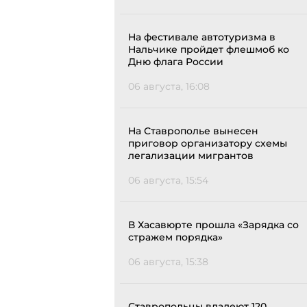
На фестивале автотуризма в
Нальчике пройдет флешмоб ко
Дню флага России
06 августа, 16:08
На Ставрополье вынесен
приговор организатору схемы
легализации мигрантов
06 августа, 15:54
В Хасавюрте прошла «Зарядка со
стражем порядка»
06 августа, 15:38
Ставропольцы владеют 120