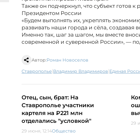
Также он подчеркнул, что субъект готов к
Президентом России
«Будем выполнять их, укреплять экономик
развивать наши города и сёла, создавая 
Именно так, шаг за шагом, мы вместе внос
современной и суверенной России», — по
Автор:
Роман Новоселов
|
|
Ставрополье
Владимир Владимиров
Единая Росс
Отец, сын, брат: На
Ко
Ставрополье участники
ош
картеля на ₽221 млн
вы
отделались "условкой"
29 и
29 июня, 12:14
Общество