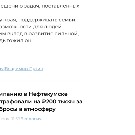
 решению задач, поставленных
у края, поддерживать семьи,
возможности для людей.
им вклад в развитие сильной,
дытожил он.
|
ия
Владимир Путин
мпанию в Нефтекумске
трафовали на ₽200 тысяч за
бросы в атмосферу
юня, 11:59
Экология