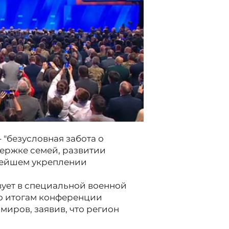
 "безусловная забота о
держке семей, развитии
нейшем укреплении
вует в специальной военной
 по итогам конференции
иров, заявив, что регион