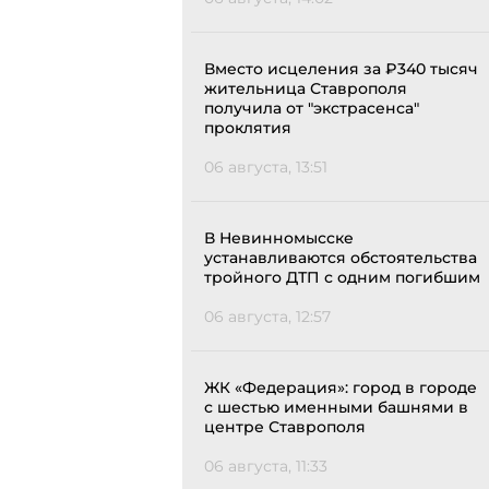
Вместо исцеления за ₽340 тысяч
жительница Ставрополя
получила от "экстрасенса"
проклятия
06 августа, 13:51
В Невинномысске
устанавливаются обстоятельства
тройного ДТП с одним погибшим
06 августа, 12:57
ЖК «Федерация»: город в городе
с шестью именными башнями в
центре Ставрополя
06 августа, 11:33