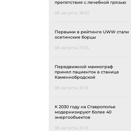
препятствия с лечебной грязью
06 августа, 18:02
Первыми в рейтинге UWW стали
осетинские борцы
06 августа, 17:24
Передвижной маммограф
принял пациенток в станице
Каменнобродской
06 августа, 16:16
К 2030 году на Ставрополье
модернизируют более 40
энергообъектов
06 августа, 16:12