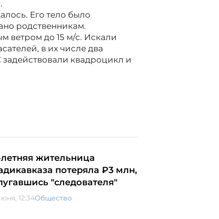
.
далось. Его тело было
ано родственникам.
 ветром до 15 м/с. Искали
асателей, в их числе два
 задействовали квадроцикл и
-летняя жительница
адикавказа потеряла ₽3 млн,
пугавшись "следователя"
юня, 12:34
Общество