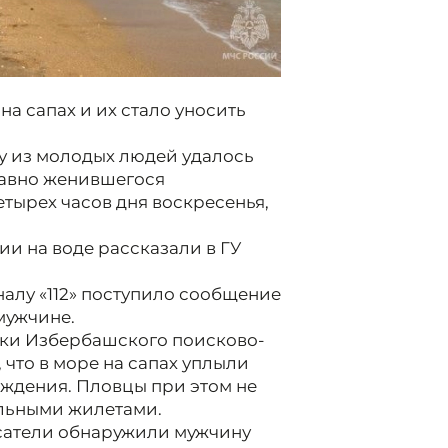
 на сапах и их стало уносить
 из молодых людей удалось
давно женившегося
етырех часов дня воскресенья,
ии на воде рассказали в ГУ
налу «112» поступило сообщение
мужчине.
ики Избербашского поисково-
 что в море на сапах уплыли
ождения. Пловцы при этом не
ельными жилетами.
асатели обнаружили мужчину