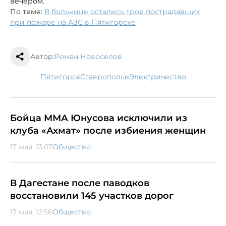
вечером.
По теме:
В больнице остались трое пострадавших
при пожаре на АЗС в Пятигорске
Автор:
Роман Новоселов
Пятигорск
Ставрополье
электричество
Бойца ММА Юнусова исключили из
клуба «Ахмат» после избиения женщин
17 мая, 13:07
Общество
В Дагестане после паводков
восстановили 145 участков дорог
17 мая, 12:56
Общество