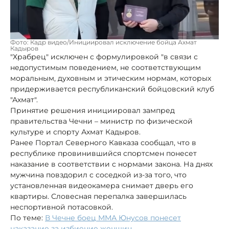
Фото: Кадр видео/Инициировал исключение бойца Ахмат
Кадыров
"Храбрец" исключен с формулировкой "в связи с
недопустимым поведением, не соответствующим
моральным, духовным и этическим нормам, которых
придерживается республиканский бойцовский клуб
"Ахмат".
Принятие решения инициировал зампред
правительства Чечни – министр по физической
культуре и спорту Ахмат Кадыров.
Ранее Портал Северного Кавказа сообщал, что в
республике провинившийся спортсмен понесет
наказание в соответствии с нормами закона. На днях
мужчина повздорил с соседкой из-за того, что
установленная видеокамера снимает дверь его
квартиры. Словесная перепалка завершилась
неспортивной потасовкой.
По теме:
В Чечне боец ММА Юнусов понесет
наказание за избиение женщин