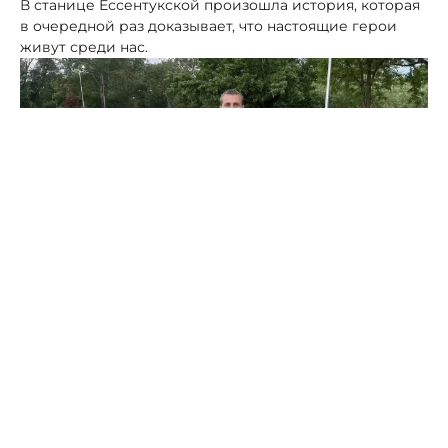
В станице Ессентукской произошла история, которая
в очередной раз доказывает, что настоящие герои
живут среди нас.
Фото: Макс Николая Бондаренко
Обычный прохожий, житель Ессентуков Александр
Звягенцов, спас 10-летнего мальчика, который тонул в
реке. Об этом случае рассказал глава Предгорья
Николай Бондаренко.
Все произошло рядом с местным парком. Александр,
заметив, что в воде барахтается ребенок, не