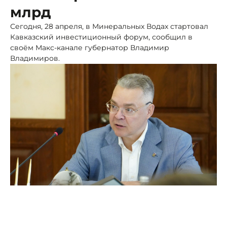
млрд
Сегодня, 28 апреля, в Минеральных Водах стартовал
Кавказский инвестиционный форум, сообщил в
своём Макс-канале губернатор Владимир
Владимиров.
Фото: пресс-служба губернатора СК
В центре «МинводыЭКСПО» в ближайшие три дня
будут работать представители бизнеса, органов
госвласти, эксперты - всего свыше 5 тысяч участников