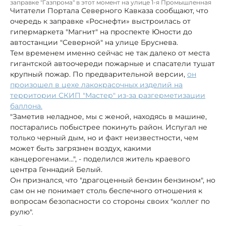
заправке "Газпрома" в этот момент на улице 1-я Промышленная
Читатели Портала Северного Кавказа сообщают, что
очередь к заправке «Роснефти» выстроилась от
гипермаркета "Магнит" на проспекте Юности до
автостанции "Северной" на улице Бруснева.
Тем временем именно сейчас не так далеко от места
гигантской автоочереди пожарные и спасатели тушат
крупный пожар. По предварительной версии,
он
произошел в цехе лакокрасочных изделий на
территории СКИП "Мастер" из-за разгерметизации
баллона.
"Заметив неладное, мы с женой, находясь в машине,
постарались побыстрее покинуть район. Испугал не
только черный дым, но и факт неизвестности, чем
может быть загрязнен воздух, какими
канцерогенами...", - поделился житель краевого
центра Геннадий Белый.
Он признался, что "драгоценный бензин бензином", но
сам он не понимает столь беспечного отношения к
вопросам безопасности со стороны своих "коллег по
рулю".