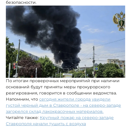
безопасности.
По итогам проверочных мероприятий при наличии
оснований будут приняты меры прокурорского
реагирования, говорится в сообщении ведомства.
Напомним, что
сегодня жители города увидели
густой черный дым в Ставрополе - на северо-западе
загорелся склад лакокрасочных материалов.
Читайте также:
Крупный пожар на северо-западе
Ставрополя начали тушить с воздуха