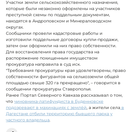
Участки земли сельскохозяйственного назначения,
которые были незаконно оформлены на участников
преступной схемы по поддельным документам,
находятся в Андроповском и Минераловодском
округах.
Сообщники провели кадастровые работы и
изготовили поддельные договоры купли-продажи,
затем они оформили на них право собственности.
Для восстановления права государства на
распоряжение похищенным имуществом
прокуратура направила в суд иск.
"Требования прокуратуры края удовлетворены, право
собственности фигурантов на сельхозземли общей
площадью свыше 320 га прекращено", – говорится в
сообщении прокуратуры Ставрополья.
Ранее Портал Северного Кавказа рассказывал о том,
что
чиновника-латифундиста в Буденновске
подозревают в махинациях с землёй
, а жители села
в
Дагестане отбили территорию бывшего парка у
частного владельца
.