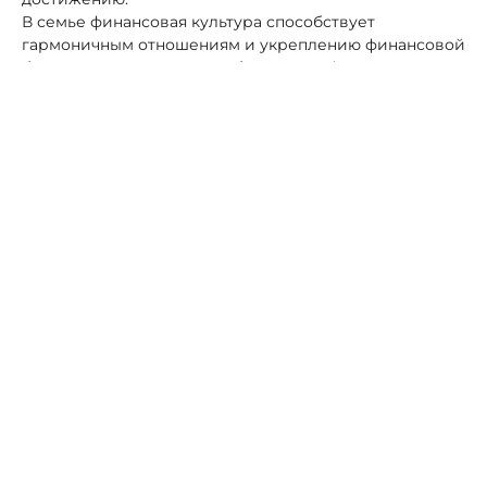
В семье финансовая культура способствует
гармоничным отношениям и укреплению финансовой
безопасности. Открытое обсуждение финансовых
вопросов, совместное планирование крупных
покупок и инвестиций, а также обучение детей
основам финансовой грамотности – все это
способствует формированию здоровой финансовой
среды.
На общественном уровне развитие финансовой
культуры создает условия для устойчивого
экономического роста и снижения социальной
напряженности. Финансово грамотные граждане
более активно участвуют в инвестировании,
предпринимательстве и инновациях, что
стимулирует экономическое развитие. Кроме того,
они менее подвержены финансовым
мошенничествам и более ответственно подходят к
управлению государственными финансами.
Большинство россиян (70%) обладают средним или
высоким уровнем финграмотности. При этом
процент населения с хорошим уровнем цифровой