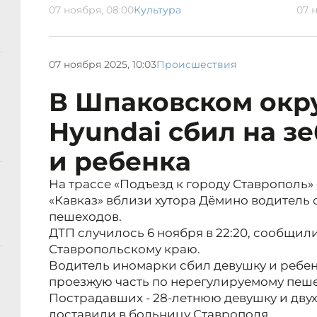
07 ноября, 08:00
Культура
07 
07 ноября 2025, 10:03
Происшествия
В Шпаковском окр
Hyundai сбил на з
и ребенка
На трассе «Подъезд к городу Ставрополь
«Кавказ» вблизи хутора Дёмино водитель 
пешеходов.
ДТП случилось 6 ноября в 22:20, сообщил
Ставропольскому краю.
Водитель иномарки сбил девушку и ребен
проезжую часть по нерегулируемому пеше
Пострадавших - 28-летнюю девушку и двух
доставили в больницу Ставрополя.