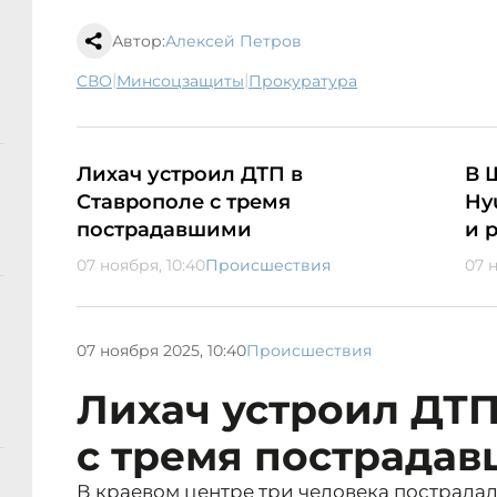
Автор:
Алексей Петров
|
|
СВО
минсоцзащиты
прокуратура
Лихач устроил ДТП в
В 
Ставрополе с тремя
Hy
пострадавшими
и 
07 ноября, 10:40
Происшествия
07 н
07 ноября 2025, 10:40
Происшествия
Лихач устроил ДТП
с тремя пострада
В краевом центре три человека пострадал