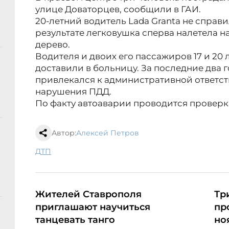
улице Доваторцев, сообщили в ГАИ.
20-летний водитель Lada Granta не справ
результате легковушка сперва налетела на
дерево.
Водителя и двоих его пассажиров 17 и 20
доставили в больницу. За последние два г
привлекался к административной ответст
нарушения ПДД.
По факту автоаварии проводится проверк
Автор:
Алексей Петров
ДТП
Жителей Ставрополя
Тр
приглашают научиться
пр
танцевать танго
но