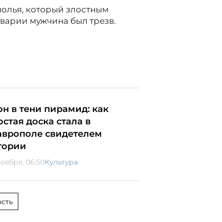
полья, который злостным
аварии мужчина был трезв.
он в тени пирамид: как
остая доска стала в
аврополе свидетелем
тории
ноября, 06:50
Культура
сть