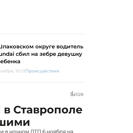
Шпаковском округе водитель
undai сбил на зебре девушку
ребенка
оября, 10:03
Происшествия
1028
 в Ставрополе
вшими
и в ночном ДТП 6 ноября на