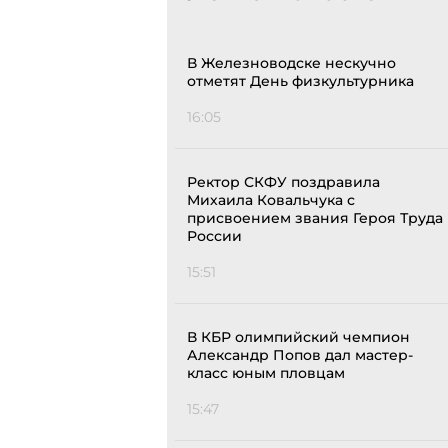
В Железноводске нескучно
отметят День физкультурника
16:05
Ректор СКФУ поздравила
Михаила Ковальчука с
присвоением звания Героя Труда
России
15:51
В КБР олимпийский чемпион
Александр Попов дал мастер-
класс юным пловцам
15:47