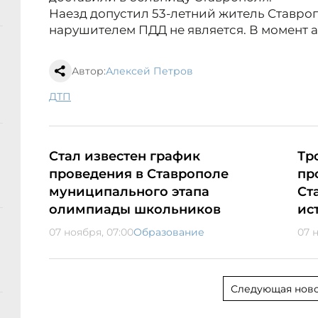
Наезд допустил 53-летний житель Ставро
нарушителем ПДД не является. В момент 
Автор:
Алексей Петров
ДТП
Стал известен график
Тр
проведения в Ставрополе
пр
муниципального этапа
Ст
олимпиады школьников
ис
07 ноября, 07:00
Образование
07 
Следующая ново