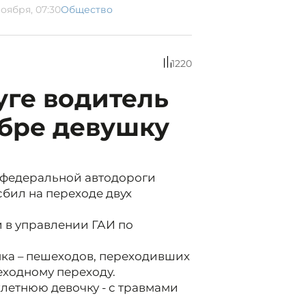
ноября, 07:30
Общество
1220
уге водитель
ебре девушку
» федеральной автодороги
сбил на переходе двух
и в управлении ГАИ по
ка – пешеходов, переходивших
ходному переходу.
летнюю девочку - с травмами