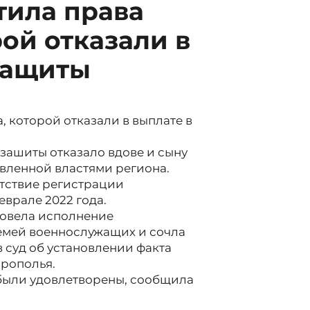
тила права
рой отказали в
защиты
 которой отказали в выплате в
зашиты отказало вдове и сыну
овленной властями региона.
тствие регистрации
врале 2022 года.
ровела исполнение
емей военнослужащих и сочла
в суд об установлении факта
рополья.
были удовлетворены, сообщила