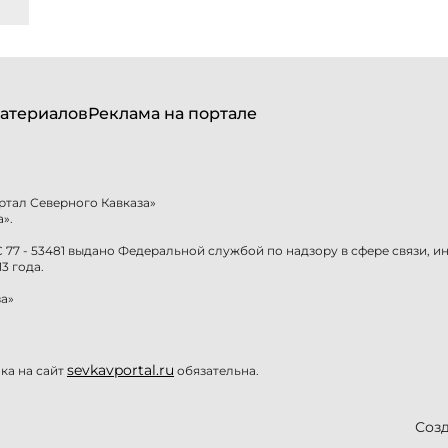
атериалов
Реклама на портале
ртал Северного Кавказа»
».
77 - 53481 выдано Федеральной службой по надзору в сфере связи, 
3 года.
а»
sevkavportal.ru
а на сайт
обязательна.
Созд