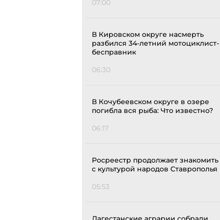
07:00
В Кировском округе насмерть
разбился 34-летний мотоциклист-
бесправник
06:30
В Кочубеевском округе в озере
погибла вся рыба: Что известно?
06:17
Росреестр продолжает знакомить
с культурой народов Ставрополья
05:53
Дагестанские аграрии собрали