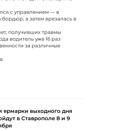
ился с управлением — в
 бордюр, а затем врезалась в
 лет, получивших травмы
ода водитель уже 16 раз
венности за различные
а.
и ярмарки выходного дня
ойдут в Ставрополе 8 и 9
ября