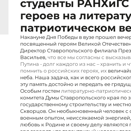
студенты РАНХиГС
героев на литерат
патриотическом в
Накануне Дня Победы в вузе прошел вечер 
посвященный героям Великой Отечествен
Директор Ставропольского филиала Пре
Васильев,
что все мы согласны с высказ
Путина - долг каждого из нас – хранить и ч
помнить о российских героях, их
величайш
неба. Наша задача, как и всего российско
эту память достойно и передать ее гряду
Особым гостем
литературно-патриотичес
комитета Думы Ставропольского края по з
государственному строительству и мест
Скворцов. Он необыкновенный человек с
военным опытом, неиссякаемой энергией,
любовь к Родине и своему делу являются