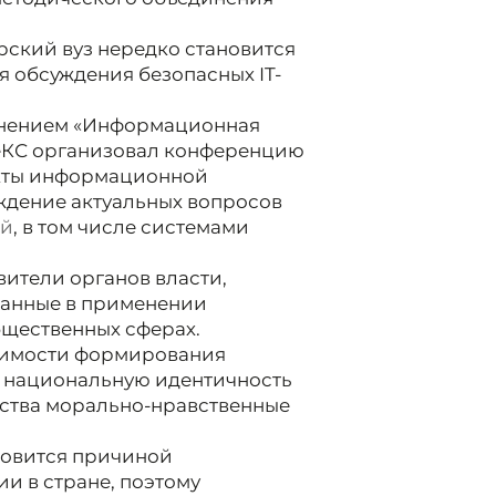
орский вуз нередко становится
 обсуждения безопасных IT-
динением «Информационная
еКС организовал конференцию
кты информационной
уждение актуальных вопросов
ой
, в том числе системами
ители органов власти,
ванные в применении
бщественных сферах.
одимости формирования
а национальную идентичность
ства морально-нравственные
новится причиной
и в стране, поэтому