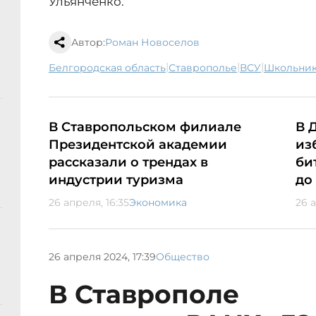
Ульянченко.
Автор:
Роман Новоселов
|
|
|
Белгородская область
Ставрополье
ВСУ
школьни
В Ставропольском филиале
В 
Президентской академии
из
рассказали о трендах в
би
индустрии туризма
до
26 апреля, 16:35
Экономика
26 а
26 апреля 2024, 17:39
Общество
В Ставрополе