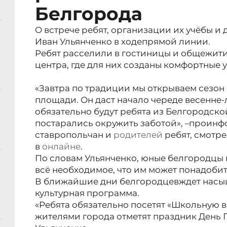
Белгорода
О встрече ребят, организации их учёбы и 
Иван Ульянченко в ходепрямой линии.
Ребят расселили в гостиницы и общежит
центра, где для них созданы комфортные у
«Завтра по традиции мы открываем сезо
площади. Он даст начало череде весенне-
обязательно будут ребята из Белгородско
постарались окружить заботой», –
проинф
ставропольчан и
родителей
ребят, смотр
в
онлайне
.
По словам Ульянченко, юные белгородцы 
всё необходимое, что им может понадобит
В ближайшие дни белгородцев
ждет насы
культурная программа.
«Ребята обязательно посетят «Школьную в
жителями города отметят праздник День