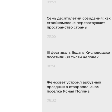
09:59
Семь десятилетий созидания: как
стройкомплекс перезагружает
пространство страны
09:55
III фестиваль Воды в Кисловодске
посетили 80 тысяч человек
08:56
Женсовет устроил арбузный
праздник в ставропольском
посёлке Ясная Поляна
08:32