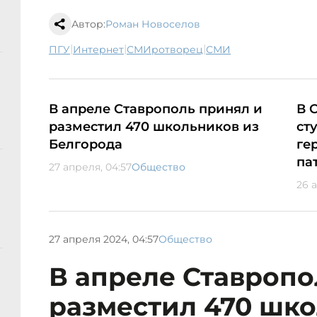
Автор:
Роман Новоселов
|
|
|
ПГУ
Интернет
СМИротворец
СМИ
В апреле Ставрополь принял и
В 
разместил 470 школьников из
ст
Белгорода
ге
па
27 апреля, 04:57
Общество
26 а
27 апреля 2024, 04:57
Общество
В апреле Ставропо
разместил 470 шко