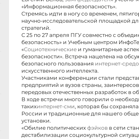
«Информационная безопасность».
Стремясь идти в ногу со временем, пятиг
научно-исследовательской площадкой для
стратегий.
С 25 по 27 апреля ПГУ совместно с объе
безопасность» и Учебным центром ИнфоТ
«
Социотехнические
и гуманитарные аспе
безопасности». Встреча нацелена на обс
безопасного пользования
интернет-сред
искусственного интеллекта.
Участниками конференции стали представ
предприятий и вузов страны, заинтересо
передовых отечественных разработок в о
В ходе встречи много говорили о необх
таких
интернет-сми
, которая бы сохранял
России и традиционные для нашего обще
установки.
«Обилие политических
фэйков
в сети ста
дестабилизации социокультурной ситуаци