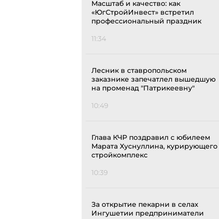
Масштаб и качество: как
«ЮгСтройИнвест» встретил
профессиональный праздник
11:34
Лесник в ставропольском
заказнике запечатлел вышедшую
на променад "Патрикеевну"
10:49
Глава КЧР поздравил с юбилеем
Марата Хуснуллина, курирующего
стройкомплекс
10:39
За открытие пекарни в селах
Ингушетии предприниматели