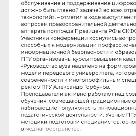
обслуживание и поддерживание цифрово
должно быть главной задачей во всех отра
технологий», – отметил в ходе выступлен
вопросам правоохранительной деятельно
аппарата полпреда Президента РФ в СКФ
Участники конференции коснулись вопрос
способных к модернизации профессионал
информационной безопасности и образова
ПГУ организованы курсы повышения ква
«Руководство вуза нацелено на формиро
модели передового университета, котора
современности к многопрофильным специ
ректор ПГУ Александр Горбунов.
Преподаватели активно работают над со
обучения, совмещающей традиционные ф
набирающие популярность инновационны
педагогической деятельности. Ученые ПГ
методики подготовки специалистов, осно
в
медиапространстве
.