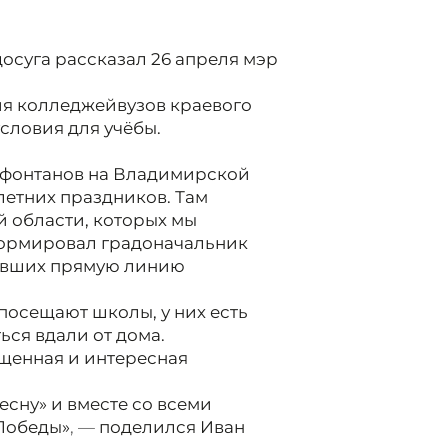
досуга рассказал 26 апреля мэр
ия колледжей
вузов краевого
словия для учёбы.
н фонтанов на Владимирской
летних праздников. Там
й области, которых мы
ормировал градоначальник
евших прямую линию
посещают школы, у них есть
ься вдали от дома.
щенная и интересная
есну» и вместе со всеми
 Победы»
, —
поделился Иван