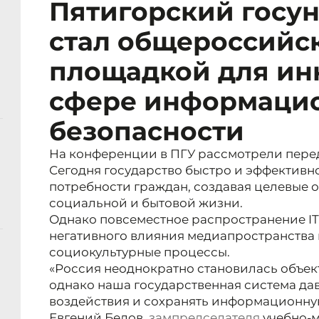
Пятигорский госу
стал общероссийс
площадкой для ин
сфере информаци
безопасности
На конференции в ПГУ рассмотрели перед
Сегодня государство быстро и эффективно
потребности граждан, создавая целевые
социальной и бытовой жизни.
Однако повсеместное распространение I
негативного влияния медиапространства 
социокультурные процессы.
«Россия неоднократно становилась объе
однако наша государственная система да
воздействия и сохранять информационную
Евгений Белов,
зампредседателя
учебно-м