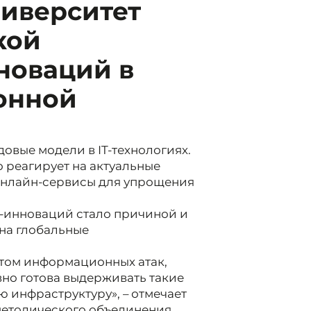
ниверситет
кой
новаций в
онной
овые модели в IT-технологиях.
 реагирует на актуальные
 онлайн-сервисы для упрощения
T-инноваций стало причиной и
на глобальные
ктом информационных атак,
вно готова выдерживать такие
 инфраструктуру», – отмечает
етодического объединения