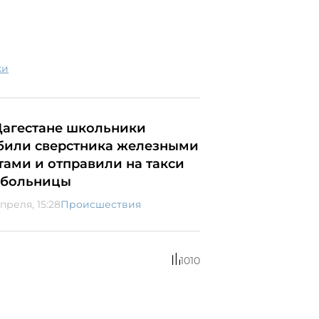
ки
Дагестане школьники
били сверстника железными
тами и отправили на такси
 больницы
преля, 15:28
Происшествия
1010