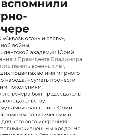
 вспомнили
урно-
ечере
«Сквозь огонь и славу»,
ной войны.
зидентской академии Юрий
ыванием Президента Владимира
тить память военных лет,
их подвигах во имя мирного
го народа, – суметь пронести
щим поколениям.
кого
вечера был председатель
аконодательству,
ному самоуправлению Юрий
 огромным политическим и
 для которого искренняя
 главным жизненным кредо. Не