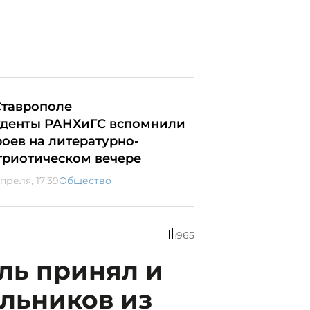
Ставрополе
уденты РАНХиГС вспомнили
роев на литературно-
триотическом вечере
преля, 17:39
Общество
965
ль принял и
льников из