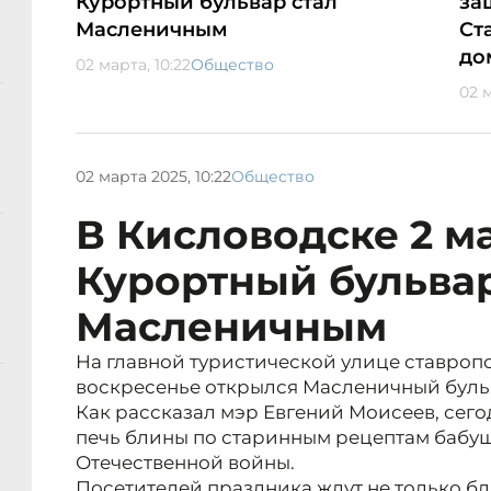
Курортный бульвар стал
за
Масленичным
Ст
до
02 марта, 10:22
Общество
02 м
02 марта 2025, 10:22
Общество
В Кисловодске 2 м
Курортный бульвар
Масленичным
На главной туристической улице ставроп
воскресенье открылся Масленичный буль
Как рассказал мэр Евгений Моисеев, сег
печь блины по старинным рецептам бабуш
Отечественной войны.
Посетителей праздника ждут не только бл