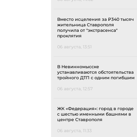
Вместо исцеления за ₽340 тысяч
жительница Ставрополя
получила от "экстрасенса"
проклятия
06 августа, 13:51
В Невинномысске
устанавливаются обстоятельства
тройного ДТП с одним погибшим
06 августа, 12:57
ЖК «Федерация»: город в городе
с шестью именными башнями в
центре Ставрополя
06 августа, 11:33