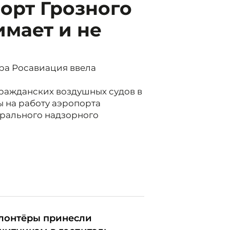
орт Грозного
мает и не
утра Росавиация ввела
гражданских воздушных судов в
ы на работу аэропорта
ерального надзорного
лонтёры принесли