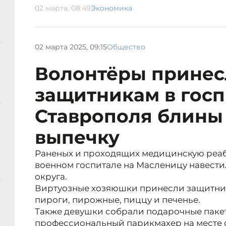
02 марта, 08:49
Экономика
02 марта 2025, 09:15
Общество
Волонтёры принес
защитникам в госп
Ставрополя блин
выпечку
Раненых и проходящих медицинскую реа
военном госпитале на Масленицу навест
округа.
Виртуозные хозяюшки принесли защитника
пироги, пирожные, пиццу и печенье.
Также девушки собрали подарочные пакет
профессиональный парикмахер на месте 