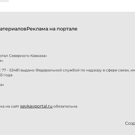
атериалов
Реклама на портале
ртал Северного Кавказа»
».
77 - 53481 выдано Федеральной службой по надзору в сфере связи, 
3 года.
а»
sevkavportal.ru
а на сайт
обязательна.
Созд