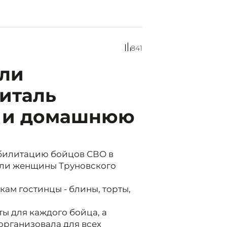
841
ли
италь
ы и домашнюю
билитацию бойцов СВО в
или женщины Труновского
м гостинцы - блины, торты,
ы для каждого бойца, а
организовала для всех