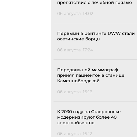
препятствия с лечебной грязью
06 августа, 18:02
Первыми в рейтинге UWW стали
осетинские борцы
06 августа, 17:24
Передвижной маммограф
принял пациенток в станице
Каменнобродской
06 августа, 16:16
К 2030 году на Ставрополье
модернизируют более 40
энергообъектов
06 августа, 16:12