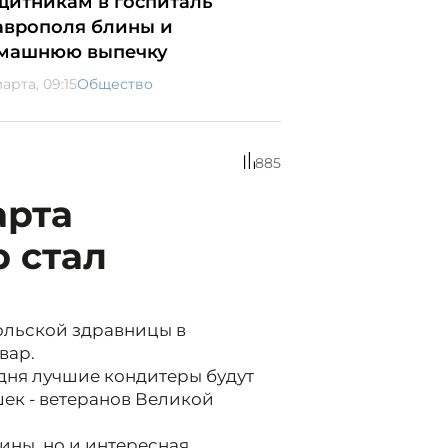
щитникам в госпиталь
аврополя блины и
машнюю выпечку
арта, 09:15
Общество
885
арта
 стал
ольской здравницы в
вар.
одня лучшие кондитеры будут
ек - ветеранов Великой
ины, но и интересная