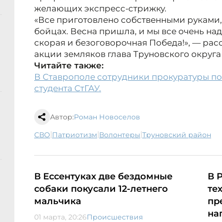
желающих экспресс-стрижку.
«Все приготовлено собственными руками,
бойцах. Весна пришла, и мы все очень над
скорая и безоговорочная Победа!», — рас
акции земляков глава Труновского округа
Читайте также:
В Ставрополе сотрудники прокуратуры по
студента СтГАУ.
Автор:
Роман Новоселов
|
|
|
СВО
патриотизм
волонтеры
Труновский район
В Ессентуках две бездомные
В 
собаки покусали 12-летнего
те
мальчика
пр
на
01 марта, 20:26
Происшествия