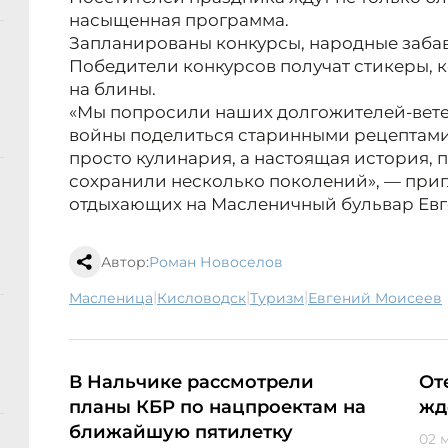
насыщенная программа.
Запланированы конкурсы, народные забав
Победители конкурсов получат стикеры, 
на блины.
«Мы попросили наших долгожителей-вет
войны поделиться старинными рецептами 
просто кулинария, а настоящая история, 
сохранили несколько поколений», — приг
отдыхающих на Масленичный бульвар Евг
Автор:
Роман Новоселов
|
|
|
масленица
Кисловодск
туризм
Евгений Моисеев
В Нальчике рассмотрели
От
планы КБР по нацпроектам на
жд
ближайшую пятилетку
02 