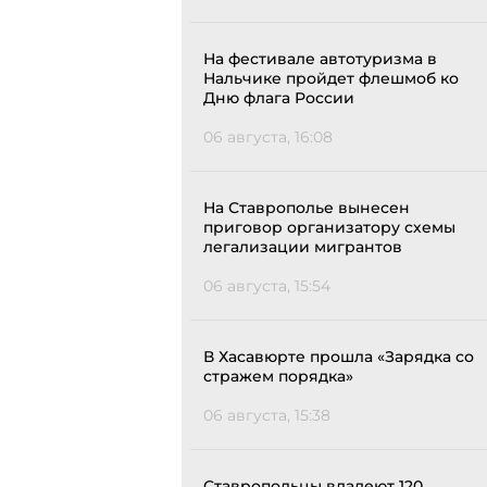
На фестивале автотуризма в
Нальчике пройдет флешмоб ко
Дню флага России
06 августа, 16:08
На Ставрополье вынесен
приговор организатору схемы
легализации мигрантов
06 августа, 15:54
В Хасавюрте прошла «Зарядка со
стражем порядка»
06 августа, 15:38
Ставропольцы владеют 120