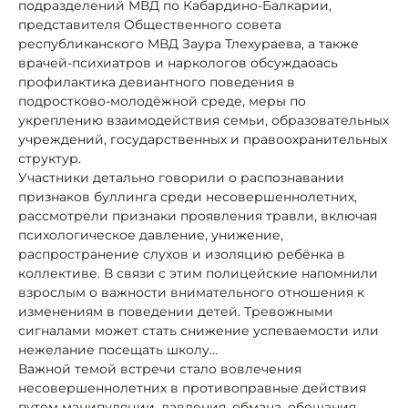
подразделений МВД по Кабардино-Балкарии,
представителя Общественного совета
республиканского МВД Заура Тлехураева, а также
врачей-психиатров и наркологов обсуждаоась
профилактика девиантного поведения в
подростково-молодёжной среде, меры по
укреплению взаимодействия семьи, образовательных
учреждений, государственных и правоохранительных
структур.
Участники детально говорили о распознавании
признаков буллинга среди несовершеннолетних,
рассмотрели признаки проявления травли, включая
психологическое давление, унижение,
распространение слухов и изоляцию ребёнка в
коллективе. В связи с этим полицейские напомнили
взрослым о важности внимательного отношения к
изменениям в поведении детей. Тревожными
сигналами может стать снижение успеваемости или
нежелание посещать школу...
Важной темой встречи стало вовлечения
несовершеннолетних в противоправные действия
путем манипуляции, давления, обмана, обещания