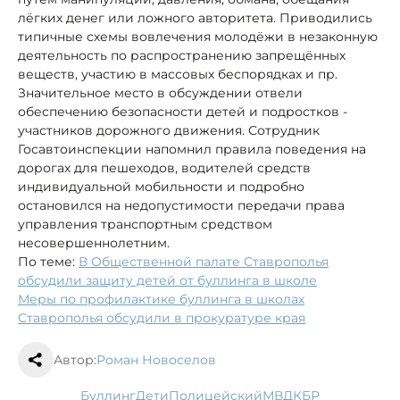
лёгких денег или ложного авторитета. Приводились
типичные схемы вовлечения молодёжи в незаконную
деятельность по распространению запрещённых
веществ, участию в массовых беспорядках и пр.
Значительное место в обсуждении отвели
обеспечению безопасности детей и подростков -
участников дорожного движения. Сотрудник
Госавтоинспекции напомнил правила поведения на
дорогах для пешеходов, водителей средств
индивидуальной мобильности и подробно
остановился на недопустимости передачи права
управления транспортным средством
несовершеннолетним.
По теме:
В Общественной палате Ставрополья
обсудили защиту детей от буллинга в школе
Меры по профилактике буллинга в школах
Ставрополья обсудили в прокуратуре края
Автор:
Роман Новоселов
буллинг
дети
полицейский
МВД
КБР