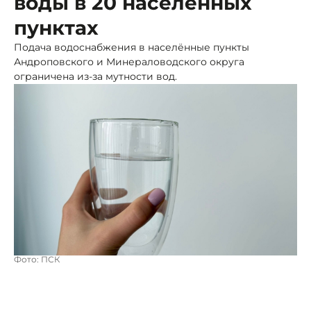
воды в 20 населенных
пунктах
Подача водоснабжения в населённые пункты
Андроповского и Минераловодского округа
ограничена из-за мутности вод.
Фото: ПСК
Причина мутности исходного ресурса - прохождение
паводковых вод.
Показатель держится на уровне до 160 мг/л, что