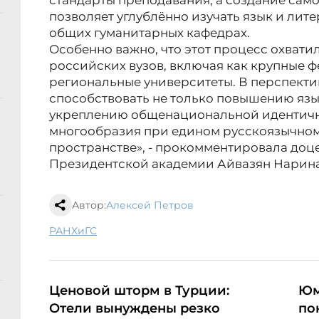
стандарты преподавания, а создание сам
позволяет углублённо изучать язык и литер
общих гуманитарных кафедрах.
Особенно важно, что этот процесс охвати
российских вузов, включая как крупные ф
региональные университеты. В перспекти
способствовать не только повышению язы
укреплению общенациональной идентичн
многообразия при едином русскоязычно
пространстве», - прокомментировала доц
Президентской академии Айвазян Нарина
Автор:
Алексей Петров
РАНХиГС
Ценовой шторм в Турции:
Юм
Отели вынуждены резко
по