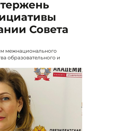
стержень
нициативы
ании Совета
вом межнационального
ва образовательного и