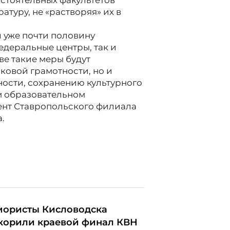
остоятельных факультетов
атуру, не «растворяя» их в
л уже почти половину
едеральные центры, так и
ве такие меры будут
ковой грамотности, но и
ости, сохранению культурного
м образовательном
ент Ставропольского филиала
.
ористы Кисловодска
корили краевой финал КВН