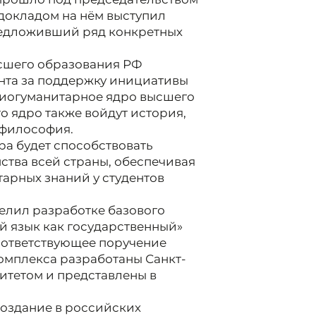
докладом на нём выступил
редложивший ряд конкретных
ысшего образования РФ
нта за поддержку инициативы
циогуманитарное ядро высшего
о ядро также войдут история,
 философия.
ра будет способствовать
тва всей страны, обеспечивая
арных знаний у студентов
елил разработке базового
й язык как государственный»
соответствующее поручение
омплекса разработаны Санкт-
итетом и представлены в
создание в российских