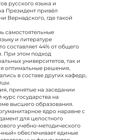
ов русского языка и
ра Президент привёл
и Вернадского, где такой
нь самостоятельные
языку и литературе
то составляет 44% от общего
. При этом подход
альных университетов, так и
ся оптимальные решения,
ались в составе других кафедр,
ицы.
ия, принятые на заседании
 курс государства на
теме высшего образования.
огуманитарное ядро наравне с
дамент для целостного
зового учебно-методического
енный» обеспечивает единые