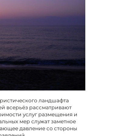
уристического ландшафта
ей всерьёз рассматривают
оимости услуг размещения и
альных мер служат заметное
тающее давление со стороны
равлений.