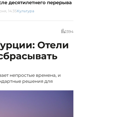
сле десятилетнего перерыва
юня, 14:35
Культура
2394
урции: Отели
сбрасывать
ает непростые времена, и
андартные решения для