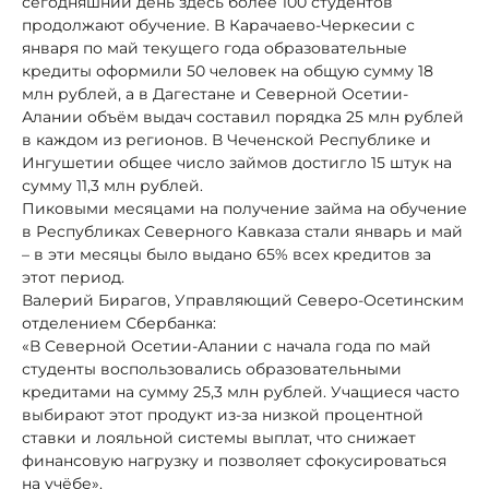
сегодняшний день здесь более 100 студентов
продолжают обучение. В Карачаево-Черкесии с
января по май текущего года образовательные
кредиты оформили 50 человек на общую сумму 18
млн рублей, а в Дагестане и Северной Осетии-
Алании объём выдач составил порядка 25 млн рублей
в каждом из регионов. В Чеченской Республике и
Ингушетии общее число займов достигло 15 штук на
сумму 11,3 млн рублей.
Пиковыми месяцами на получение займа на обучение
в Республиках Северного Кавказа стали январь и май
– в эти месяцы было выдано 65% всех кредитов за
этот период.
Валерий Бирагов, Управляющий Северо-Осетинским
отделением Сбербанка:
«В Северной Осетии-Алании с начала года по май
студенты воспользовались образовательными
кредитами на сумму 25,3 млн рублей. Учащиеся часто
выбирают этот продукт из-за низкой процентной
ставки и лояльной системы выплат, что снижает
финансовую нагрузку и позволяет сфокусироваться
на учёбе».