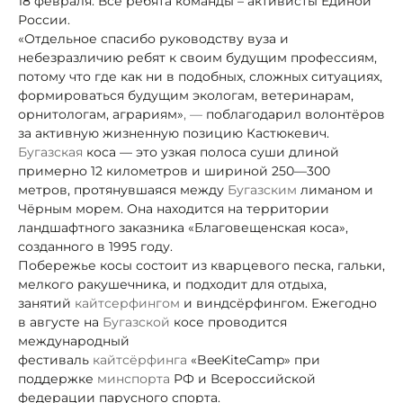
18 февраля. Все ребята команды – активисты Единой
России.
«Отдельное спасибо руководству вуза и
небезразличию ребят к своим будущим профессиям,
потому что где как ни в подобных, сложных ситуациях,
формироваться будущим экологам, ветеринарам,
орнитологам, аграриям»
, —
поблагодарил волонтёров
за активную жизненную позицию Кастюкевич.
Бугазская
коса — это узкая полоса суши длиной
примерно 12 километров и шириной 250—300
метров, протянувшаяся между
Бугазским
лиманом и
Чёрным морем. Она находится на территории
ландшафтного заказника «Благовещенская коса»,
созданного в 1995 году.
Побережье косы состоит из кварцевого песка, гальки,
мелкого ракушечника, и подходит для отдыха,
занятий
кайтсерфингом
и виндсёрфингом. Ежегодно
в августе на
Бугазской
косе проводится
международный
фестиваль
кайтсёрфинга
«BeeKiteCamp» при
поддержке
минспорта
РФ и Всероссийской
федерации парусного спорта.