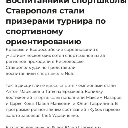
Воспитанники спортшколы
Ставрополя стали
призерами турнира по
спортивному
ориентированию
Краевые и Всероссийские соревнования с
участием нескольких сотен спортсменов из 35
регионов проходили в Кисловодске.
Ставрополь удачно представили
воспитанники
спортшколы
No5.
Так, в дисциплине
кросс-спринт
чемпионами стали
Антон Марышев и Татьяна Ермакова. Копилку
достижений
спортшколы
пополнили Максим Назаров
и Дарья Кова, Павел Манкевич и Юлия Гаврилина. В
программе региональных состязаний «Кубок парков»
золото завоевал Глеб Удовиченко.
В группе девушек до 15 лет Юлия Гаврилина