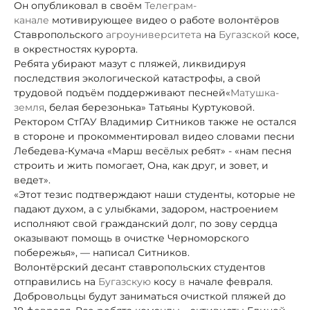
Он опубликовал в своём
Телеграм-
канале
мотивирующее видео о работе волонтёров
Ставропольского
агроуниверситета
на
Бугазской
косе,
в окрестностях курорта.
Ребята убирают мазут с пляжей, ликвидируя
последствия экологической катастрофы, а свой
трудовой подъём поддерживают песней
«
Матушка-
земля
, белая березонька» Татьяны Куртуковой.
Ректором СтГАУ Владимир Ситников также не остался
в стороне и прокомментировал видео словами песни
Лебедева-Кумача «Марш весёлых ребят» - «нам песня
строить и жить помогает, Она, как друг, и зовет, и
ведет».
«Этот тезис подтверждают наши студенты, которые не
падают духом, а с улыбками, задором, настроением
исполняют свой гражданский долг, по зову сердца
оказывают помощь в очистке Черноморского
побережья», — написал Ситников.
Волонтёрский десант ставропольских студентов
отправились на
Бугазскую
косу
в
начале февраля.
Добровольцы будут заниматься очисткой пляжей до