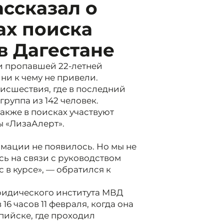
ссказал о
ах поиска
в Дагестане
и пропавшей 22-летней
ни к чему не привели.
исшествия, где в последний
руппа из 142 человек.
также в поисках участвуют
ы «ЛизаАлерт».
мации не появилось. Но мы не
сь на связи с руководством
 в курсе», — обратился к
идического института МВД
6 часов 11 февраля, когда она
пийске, где проходил