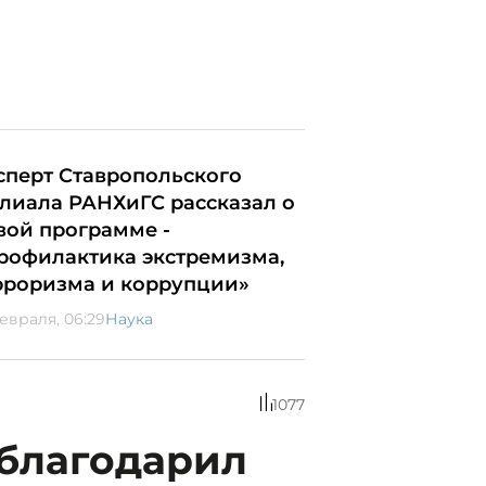
сперт Ставропольского
лиала РАНХиГС рассказал о
вой программе -
рофилактика экстремизма,
рроризма и коррупции»
февраля, 06:29
Наука
1077
облагодарил