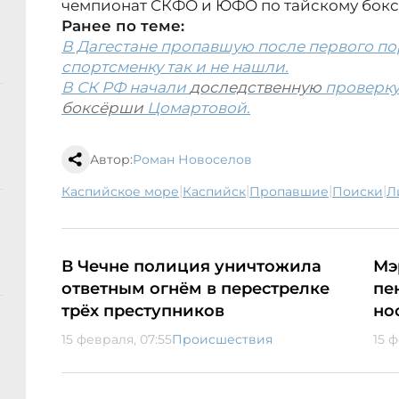
чемпионат СКФО и ЮФО по тайскому бокс
Ранее по теме:
В Дагестане пропавшую после первого по
спортсменку так и не нашли.
В СК РФ начали
доследственную
проверку
боксёрши
Цомартовой.
Автор:
Роман Новоселов
|
|
|
|
Каспийское море
Каспийск
пропавшие
поиски
В Чечне полиция уничтожила
Мэ
ответным огнём в перестрелке
пе
трёх преступников
но
15 февраля, 07:55
Происшествия
15 