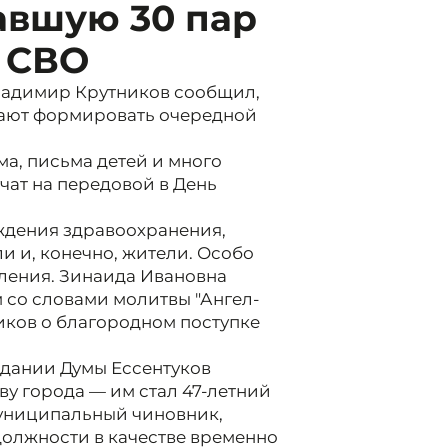
авшую 30 пар
 СВО
ладимир Крутников сообщил,
жают формировать очередной
ма, письма детей и много
чат на передовой в День
еждения здравоохранения,
и и, конечно, жители. Особо
ления. Зинаида Ивановна
м со словами молитвы "Ангел-
иков о благородном поступке
седании Думы Ессентуков
ву города — им стал 47-летний
муниципальный чиновник,
олжности в качестве временно