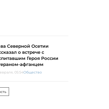
ава Северной Осетии
ссказал о встрече с
спитавшим Героя России
тераном-афганцем
февраля, 05:54
Общество
сть