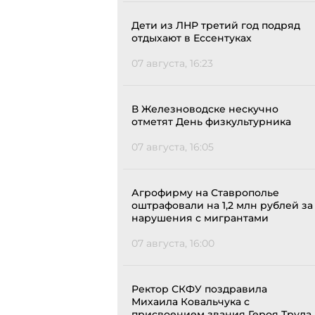
Дети из ЛНР третий год подряд
отдыхают в Ессентуках
07 августа, 16:23
В Железноводске нескучно
отметят День физкультурника
07 августа, 16:05
Агрофирму на Ставрополье
оштрафовали на 1,2 млн рублей за
нарушения с мигрантами
07 августа, 16:00
Ректор СКФУ поздравила
Михаила Ковальчука с
присвоением звания Героя Труда