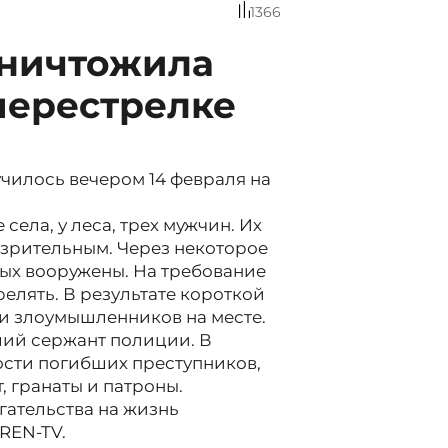
1366
уничтожила
перестрелке
чилось вечером 14 февраля на
ела, у леса, трех мужчин. Их
зрительным. Через некоторое
ных вооружены. На требование
елять. В результате короткой
 злоумышленников на месте.
ший сержант полиции. В
ости погибших преступников,
, гранаты и патроны.
гательства на жизнь
REN-TV.