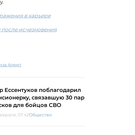
у.
ражения в карьере
 после исчезновения
Лиза Алерт
р Ессентуков поблагодарил
нсионерку, связавшую 30 пар
сков для бойцов СВО
февраля, 07:42
Общество