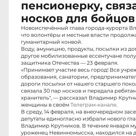
пенсионерку, связ
носков для бойцов
Новоиспечённый глава города-курорта В
что волонтёры и местные власти продол
гуманитарный конвой.
Воду, амуницию, продукты, посылки из до
другое мобилизованные ессентучане полу
защитника Отечества — 23 февраля.
«Принимает участие весь город! Все учр
образования, санатории, предпринимател
дороги посылки от нашего старшего поко
связала 30 пар носков и передала ребята
хранитель", — рассказал Владимир Крутн
женщины в своём
Телеграм-канале
.
В среду, 14 февраля, на внеочередном за
депутаты единогласно избрали нового гла
Владимир Крутников. В течение января 
уроженец Невинномысска, находился на д