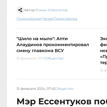
Автор:
Роман Новоселов
|
|
полицейские
Чечня
перестрелка
"Шило на мыло": Апти
Эк
Алаудинов прокомментировал
фи
смену главкома ВСУ
но
«П
15 февраля, 07:13
Общество
те
15 
15 февраля 2024, 07:42
Общество
Мэр Ессентуков п