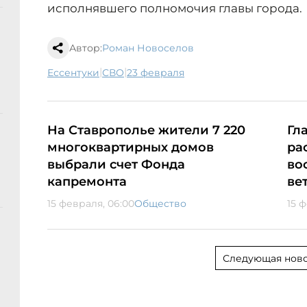
исполнявшего полномочия главы города.
Автор:
Роман Новоселов
|
|
Ессентуки
СВО
23 февраля
На Ставрополье жители 7 220
Гл
многоквартирных домов
ра
выбрали счет Фонда
во
капремонта
ве
15 февраля, 06:00
Общество
15 
Следующая ново