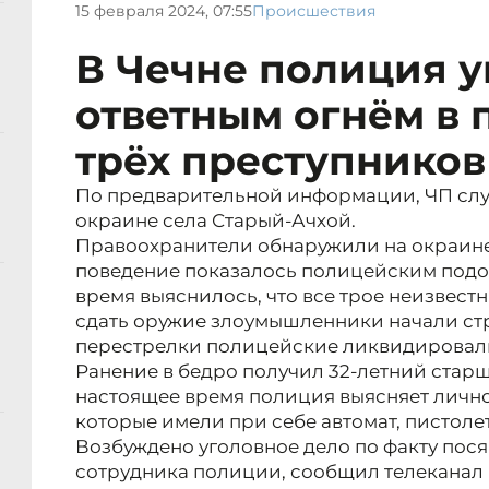
15 февраля 2024, 07:55
Происшествия
В Чечне полиция 
ответным огнём в 
трёх преступников
По предварительной информации, ЧП слу
окраине села Старый-Ачхой.
Правоохранители обнаружили на окраине с
поведение показалось полицейским подо
время выяснилось, что все трое неизвест
сдать оружие злоумышленники начали стр
перестрелки полицейские ликвидировали
Ранение в бедро получил 32-летний стар
настоящее время полиция выясняет личн
которые имели при себе автомат, пистолет
Возбуждено уголовное дело по факту пося
сотрудника полиции, сообщил телеканал 