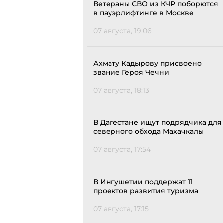
Ветераны СВО из КЧР поборются
в пауэрлифтинге в Москве
07 августа, 19:06
Ахмату Кадырову присвоено
звание Героя Чечни
07 августа, 18:13
В Дагестане ищут подрядчика для
северного обхода Махачкалы
07 августа, 17:54
В Ингушетии поддержат 11
проектов развития туризма
07 августа, 17:15