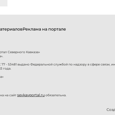
атериалов
Реклама на портале
ртал Северного Кавказа»
».
77 - 53481 выдано Федеральной службой по надзору в сфере связи, 
3 года.
а»
sevkavportal.ru
а на сайт
обязательна.
Созд