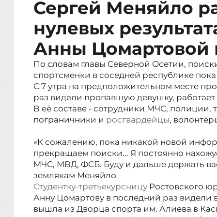
Сергей Меняйло ра
нулевых результат
Анны Цомартовой 
По словам главы Северной Осетии, поиск
спортсменки в соседней республике пока 
С 7 утра на предположительном месте про
раз видели пропавшую девушку, работает г
В её составе - сотрудники МЧС, полиции, 
пограничники и
росгвардейцы
, волонтёр
«К сожалению, пока никакой новой инфор
прекращаем поиски... Я постоянно нахожу
МЧС, МВД, ФСБ. Буду и дальше держать вас
землякам Меняйло.
Студентку-третьекурсницу
Ростовского юр
Анну Цомартову в последний раз видели в 1
вышла из Дворца спорта им. Алиева в Кас