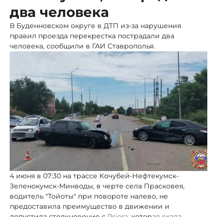
два человека
В Буденновском округе в ДТП из-за нарушения
правил проезда перекрестка пострадали два
человека, сообщили в ГАИ Ставрополья.
4 июня в 07:30 на трассе Кочубей-Нефтекумск-
Зеленокумск-Минводы, в черте села Прасковея,
водитель "Тойоты" при повороте налево, не
предоставила преимущество в движении и
допустила столкновение с
Priora
, котор
ая ехала