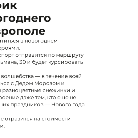
фик
огоднего
врополе
атиться в новогоднем
ероями.
спорт отправится по маршруту
ьмана, 30 и будет курсировать
волшебства — в течение всей
ться с Дедом Морозом и
я разноцветные снежинки и
оение даже тем, кто еще не
их праздников — Нового года
е отразится на стоимости
и.