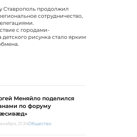
оду Ставрополь продолжил
региональное сотрудничество,
делегациями.
ствие с городами-
 детского рисунка стало ярким
обмена.
ргей Меняйло поделился
анами по форуму
æсивæд»
екабря, 21:34
Общество