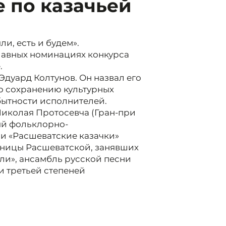
е по казачьей
и, есть и будем».
лавных номинациях конкурса
.
Эдуард Колтунов. Он назвал его
о сохранению культурных
бытности исполнителей.
Николая Протосевча (Гран-при
ый фольклорно-
и «Расшеватские казачки»
таницы Расшеватской, занявших
ли», ансамбль русской песни
и третьей степеней