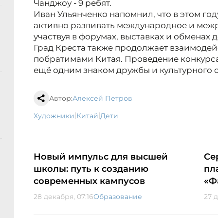
Чанджоу - 9 ребят.
Иван Ульянченко напомнил, что в этом г
активно развивать международное и меж
участвуя в форумах, выставках и обменах 
Град Креста также продолжает взаимодей
побратимами Китая. Проведение конкурса
ещё одним знаком дружбы и культурного 
Автор:
Алексей Петров
|
|
художники
Китай
дети
Новый импульс для высшей
Се
школы: путь к созданию
пл
современных кампусов
«Ф
28 декабря, 07:16
Образование
27 д