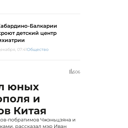
Кабардино-Балкарии
кроют детский центр
ихиатрии
екабря, 07:41
Общество
506
л юных
ополя и
ов Китая
дов-побратимов Чжэньцзяна и
ками, рассказал мэр Иван