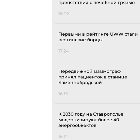
препятствия с лечебной грязью
18:02
Первыми в рейтинге UWW стали
осетинские борцы
17:24
Передвижной маммограф
принял пациенток в станице
Каменнобродской
16:16
К 2030 году на Ставрополье
модернизируют более 40
энергообъектов
16:12