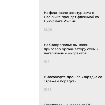
На фестивале автотуризма в
Нальчике пройдет флешмоб ко
Дню флага России
16:08
На Ставрополье вынесен
приговор организатору схемы
легализации мигрантов
15:54
В Хасавюрте прошла «Зарядка со
стражем порядка»
15:38
Ставропольцы владеют 120