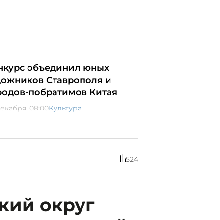
нкурс объединил юных
дожников Ставрополя и
родов-побратимов Китая
декабря, 08:00
Культура
524
кий округ