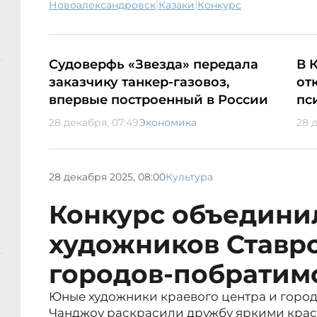
|
|
Новоалександровск
казаки
конкурс
Судоверфь «Звезда» передала
В 
заказчику танкер-газовоз,
от
впервые построенный в России
пс
28 декабря, 07:49
Экономика
28 д
28 декабря 2025, 08:00
Культура
Конкурс объедини
художников Ставр
городов-побратим
Юные художники краевого центра и горо
Чанджоу раскрасили дружбу яркими крас