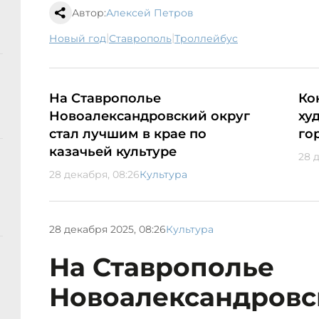
Автор:
Алексей Петров
|
|
новый год
Ставрополь
троллейбус
На Ставрополье
Ко
Новоалександровский округ
ху
стал лучшим в крае по
го
казачьей культуре
28 
28 декабря, 08:26
Культура
28 декабря 2025, 08:26
Культура
На Ставрополье
Новоалександровс