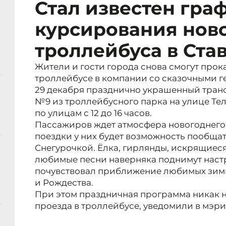
Стал известен гра
курсирования нов
троллейбуса в Ста
Жители и гости города снова смогут прок
троллейбусе в компании со сказочными г
29 декабря празднично украшенный тран
№9 из троллейбусного парка на улице Тел
по улицам с 12 до 16 часов.
Пассажиров ждет атмосфера новогоднего 
поездки у них будет возможность пообща
Снегурочкой. Ёлка, гирлянды, искрящиес
любимые песни наверняка поднимут настр
почувствовал приближение любимых зимн
и Рождества.
При этом праздничная программа никак н
проезда в троллейбусе, уведомили в мэри