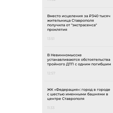
Вместо исцеления за ₽340 тысяч
жительница Ставрополя
получила от "экстрасенса"
проклятия
13:51
В Невинномысске
устанавливаются обстоятельства
тройного ДТП с одним погибшим
12:57
ЖК «Федерация»: город в городе
с шестью именными башнями в
центре Ставрополя
11:33