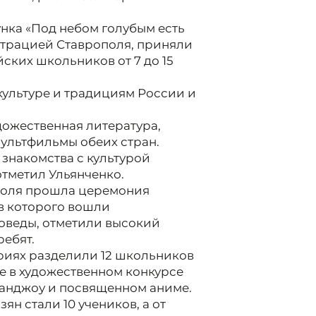
нка «Под небом голубым есть
страцией Ставрополя, приняли
ских школьников от 7 до 15
ультуре и традициям России и
дожественная литература,
ультфильмы обеих стран.
знакомства с культурой
 отметил Ульянченко.
поля прошла церемония
в которого вошли
оведы, отметили высокий
ребят.
ориях разделили 12 школьников
е в художественном конкурсе
Чанджоу и посвященном аниме.
н стали 10 учеников, а от