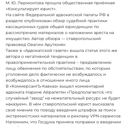
М. Ю. Лермонтова прошла общественная приёмная
«Консультирует юрист».
На сайте Федеральной адвокатской палаты РФ в
разделе опубликован обзор судебной практики
кассационных судов общей юрисдикции по
рассмотрению материалов о наложении ареста на
имущество. Автор обзора — ставропольский
правовед Овагим Арутюнян.
Также в «Адвокатской газете» вышла статья этого же
автора о негативной тенденции в
правоприменительной практике – предъявлению
лицу обвинения по обстоятельствам, по которым
уголовное дело фактически не возбуждалось и
возбуждалось в отношении иного лица.
В «КоммерсантЪ-Кавказ» вышел комментарий
адвоката Нарине Айрапетян «Предполагается, что
случайный "заход" на нежелательный ресурс не будет
наказуем». В нём ставропольский юрист высказала
своё мнение по поводу введения штрафов за поиск
экстремистских материалов и рекламу VPN-сервисов
Напомним, что Госдума приняла поправки о введении