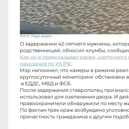
Фото: Кадр видео
О задержании 42-летнего мужчины, котор
родственницей, обносил клумбы, сообщил
Как он и предсказывал ранее, цветочного
наказание по УК РФ.
Мэр напомнил, что камеры в режиме реа
круглосуточный мониторинг обстановки в
в ЕДДС, МВД и ФСБ.
После задержания ставрополец призналс
использовал для озеленения двора. И дей
правоохранители обнаружили по месту ж
По фактам трех краж возбуждено уголовно
причастность гражданина к другим подоб