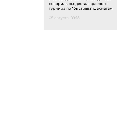
покорила пьедестал краевого
турнира по "быстрым" шахматам
05 августа, 09:18