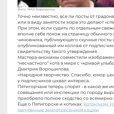
Фото: МАХ Ворошилов
Точно неизвестно, все ли посты от градо
или в виду занятости мэра это делают «
При этом, если судить по отдельным свеж
вполне себе похож на страницу обычного п
чиновника, публикующего скучные посты 
опубликованный им коллаж от подписчик
свидетельству такого утверждения.
Мастера-анонимы совместили изображен
"несчастного" кота в мире с «кривой улыб
Дмитрия Ворошилова.
«Народное творчество. Спасибо, юмор цен
у подписчиков шквал интереса.
Пятигорчане теперь спорят - в какой же и
совещания или инспекции по городу вы
приобрело полное сходство со всемирно
Еще о Пятигорске и котиках:
Котоклизм: Н
напуганные землетрясением кошки