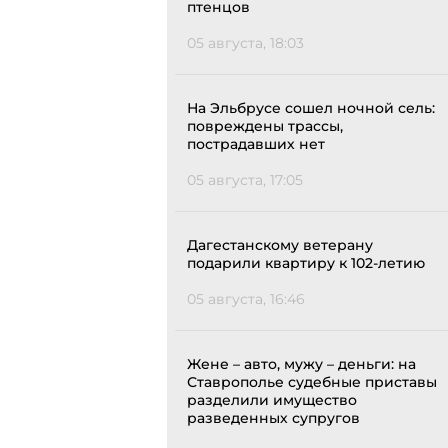
птенцов
05 августа, 18:03
На Эльбрусе сошел ночной сель:
повреждены трассы,
пострадавших нет
05 августа, 17:05
Дагестанскому ветерану
подарили квартиру к 102-летию
05 августа, 16:46
Жене – авто, мужу – деньги: на
Ставрополье судебные приставы
разделили имущество
разведенных супругов