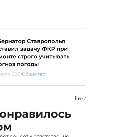
бернатор Ставрополья
ставил задачу ФКР при
монте строго учитывать
огноз погоды
юля, 20:31
Общество
477
понравилось
ом
ет соцсети ответственно,