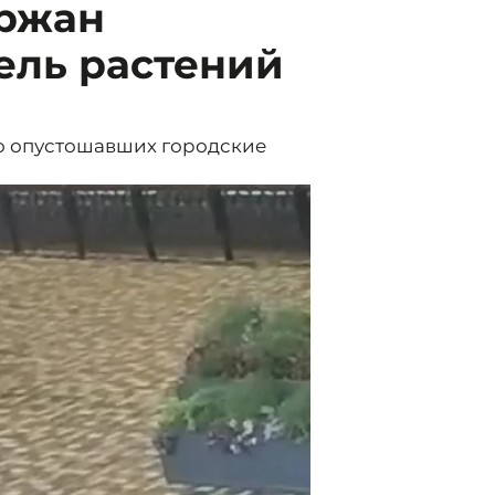
ержан
ель растений
о опустошавших городские