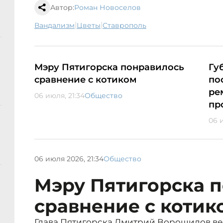
Автор:
Роман Новоселов
|
|
вандализм
цветы
Ставрополь
Мэру Пятигорска понравилось
Гу
сравнение с котиком
по
ре
06 июля, 21:34
Общество
пр
06 и
06 июля 2026, 21:34
Общество
Мэру Пятигорска 
сравнение с котик
Глава Пятигорска Дмитрий Ворошилов вед