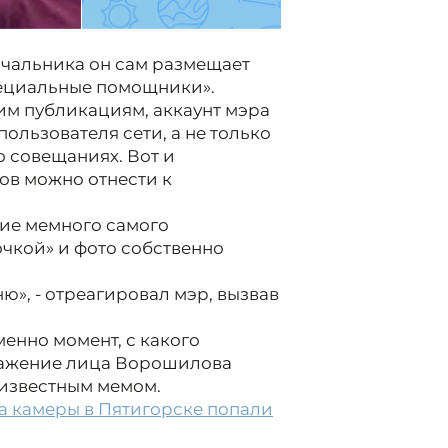
начальника он сам размещает
специальные помощники».
им публикациям, аккаунт мэра
ользователя сети, а не только
о совещаниях. Вот и
ов можно отнести к
ие мемного самого
очкой» и фото собственно
ю», - отреагировал мэр, вызвав
менно момент, с какого
ражение лица Ворошилова
 известным мемом.
а камеры в Пятигорске попали