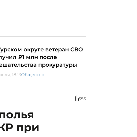
Курском округе ветеран СВО
лучил ₽1 млн после
ешательства прокуратуры
юля, 18:13
Общество
555
ополья
КР при