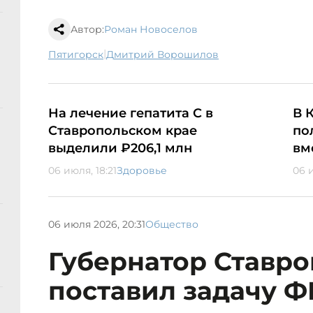
Автор:
Роман Новоселов
|
Пятигорск
Дмитрий Ворошилов
На лечение гепатита С в
В 
Ставропольском крае
по
выделили ₽206,1 млн
вм
06 июля, 18:21
Здоровье
06 и
06 июля 2026, 20:31
Общество
Губернатор Ставр
поставил задачу Ф