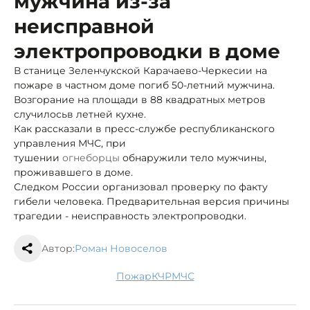
мужчина из-за
неисправной
электропроводки в доме
В станице Зеленчукской Карачаево-Черкесии на
пожаре в частном доме погиб 50-летний мужчина.
Возгорание на площади в 88 квадратных метров
случилось
в летней кухне.
Как рассказали в пресс-службе республиканского
управления МЧС, при
тушении
огнеборцы
обнаружили тело мужчины,
проживавшего в доме.
Следком России организовал проверку по факту
гибели человека. Предварительная версия причины
трагедии - неисправность электропроводки.
Автор:
Роман Новоселов
пожар
КЧР
МЧС