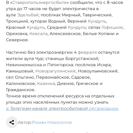
В «
Ставропольэнергосбыте
» сообщили, что с 8 часов
утра до 17 часов не будет электричества в
ауле
Эдельбай
; посёлках Мирный, Таврический,
Троицкий, хуторах Водный, Верхний
Кундуль
,
Красный
Кундуль
, Средний
Кундуль
; сёлах
Гофицкое
,
Ореховка,
Кевсала
, Алексеевское, Белые Копани и
Северное.
Частично без электроэнергии 4
февраля
останутся
жители аула Чур; станицы Боргустанской;
Невинномысска и Пятигорска; посёлков Искра,
Камышовый,
Новорагулинский
, Новоульяновский;
сёл Ольгино, Первомайское, Садовое,
Калиновское,
Казинка
, Дивное, Греческое и
Гражданское.
Точное время отключений ресурса на отдельных
улицах этих населённых пунктах можно узнать
в
Телеграм-канале
электросбытовой
организации.
Автор:
Роман Новоселов