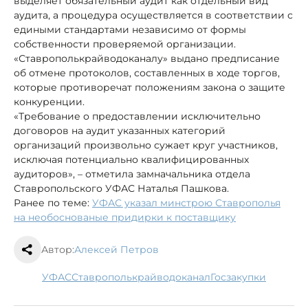
выделяет обязательный аудит как отдельный вид
аудита, а процедура осуществляется в соответствии с
едиными стандартами независимо от формы
собственности проверяемой организации.
«Ставрополькрайводоканалу» выдано предписание
об отмене протоколов, составленных в ходе торгов,
которые противоречат положениям закона о защите
конкуренции.
«Требование о предоставлении исключительно
договоров на аудит указанных категорий
организаций произвольно сужает круг участников,
исключая потенциально квалифицированных
аудиторов», – отметила замначальника отдела
Ставропольского УФАС Наталья Пашкова.
Ранее по теме:
УФАС указал минстрою Ставрополья
на необоснованые придирки к поставщику
Автор:
Алексей Петров
УФАС
Ставрополькрайводоканал
госзакупки