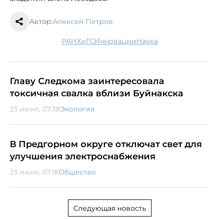
Автор:
Алексей Петров
РАНХиГС
инновации
наука
Главу Следкома заинтересовала
токсичная свалка вблизи Буйнакска
23 июня, 07:38
Экология
В Предгорном округе отключат свет для
улучшения электроснабжения
23 июня, 07:18
Общество
Следующая новость