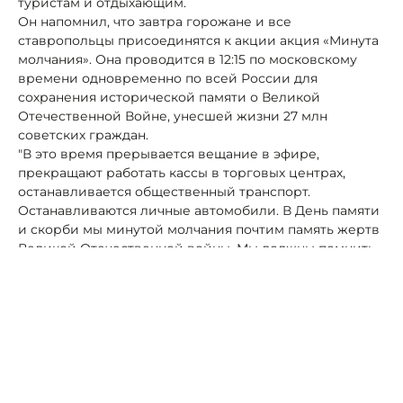
туристам и отдыхающим.
Он напомнил, что завтра горожане и все
ставропольцы присоединятся к акции акция «Минута
молчания». Она проводится в 12:15 по московскому
времени одновременно по всей России для
сохранения исторической памяти о Великой
Отечественной Войне, унесшей жизни 27 млн
советских граждан.
"В это время прерывается вещание в эфире,
прекращают работать кассы в торговых центрах,
останавливается общественный транспорт.
Останавливаются личные автомобили. В День памяти
и скорби мы минутой молчания почтим память жертв
Великой Отечественной войны. Мы должны помнить
свою историю», — призвал земляков присоединиться
к акции Евгений Бакулин.
Ранее по теме:
Мэр Невинномысска рассказал о
программе мероприятий в День памяти и скорби.
Автор:
Алексей Петров
память
история
Великая Отечественная
Железноводск