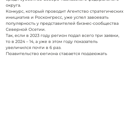
округа.
Конкурс, который проводит Агентство стратегических
инициатив и Росконгресс, уже успел завоевать
популярность у представителей бизнес-сообщества
Северной Осетии.
Так, если в 2023 году регион подал всего три заявки,
то в 2024 – 14, а уже в этом году показатель
увеличился почти в 6 раз.
Правительство региона старается поддержать
местных бизнесменов по всем направлениям: на базе
Агентства развития РСО–Алания создан центр по
обработке и техподдержке заявок.
«Здесь предпринимателей консультировали,
помогали правильно оформлять документы и многое
другое. Кроме того, разработан целый портфель
механизмов поддержки бизнеса по нацпроекту
«Эффективная и конкурентная экономика», —
рассказал Меняйло.
Читайте также:
Сергей Меняйло анонсировал стенд
Северной Осетии на КИФ в Минеральных Водах