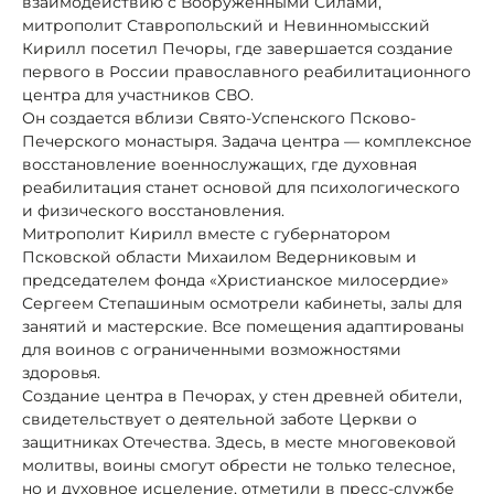
взаимодействию с Вооруженными Силами,
митрополит Ставропольский и Невинномысский
Кирилл посетил Печоры, где завершается создание
первого в России православного реабилитационного
центра для участников СВО.
Он создается вблизи Свято-Успенского Псково-
Печерского монастыря. Задача центра — комплексное
восстановление военнослужащих, где духовная
реабилитация станет основой для психологического
и физического восстановления.
Митрополит Кирилл вместе с губернатором
Псковской области Михаилом Ведерниковым и
председателем фонда «Христианское милосердие»
Сергеем Степашиным осмотрели кабинеты, залы для
занятий и мастерские. Все помещения адаптированы
для воинов с ограниченными возможностями
здоровья.
Создание центра в Печорах, у стен древней обители,
свидетельствует о деятельной заботе Церкви о
защитниках Отечества. Здесь, в месте многовековой
молитвы, воины смогут обрести не только телесное,
но и духовное исцеление, отметили в пресс-службе