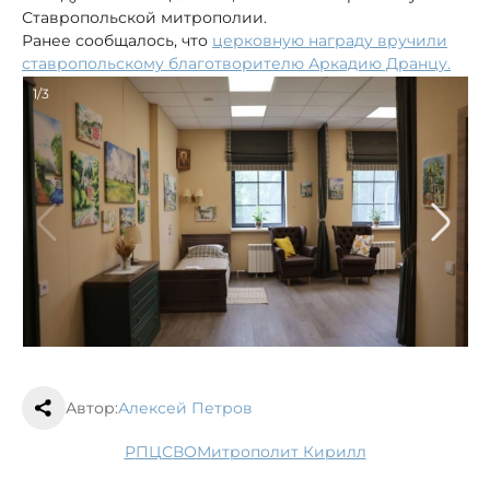
Ставропольской митрополии.
Ранее сообщалось, что
церковную награду вручили
ставропольскому благотворителю Аркадию Дранцу.
1/3
Автор:
Алексей Петров
РПЦ
СВО
митрополит Кирилл