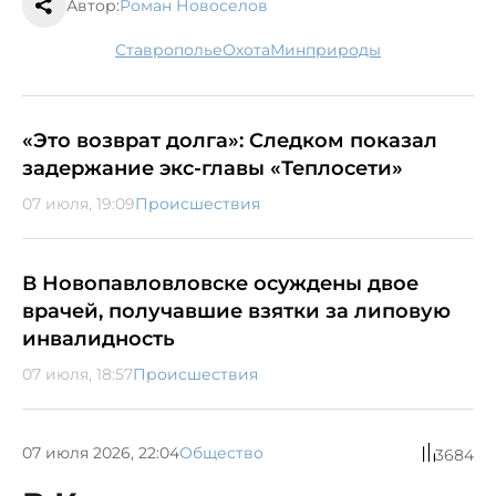
Автор:
Роман Новоселов
Ставрополье
охота
минприроды
«Это возврат долга»: Следком показал
задержание экс-главы «Теплосети»
07 июля, 19:09
Происшествия
В Новопавловловске осуждены двое
врачей, получавшие взятки за липовую
инвалидность
07 июля, 18:57
Происшествия
07 июля 2026, 22:04
Общество
3684