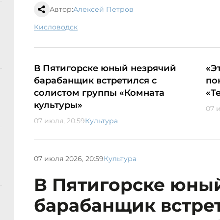
Автор:
Алексей Петров
Кисловодск
В Пятигорске юный незрячий
«Э
барабанщик встретился с
по
солистом группы «Комната
«Т
культуры»
07 
07 июля, 20:59
Культура
07 июля 2026, 20:59
Культура
В Пятигорске юны
барабанщик встрет