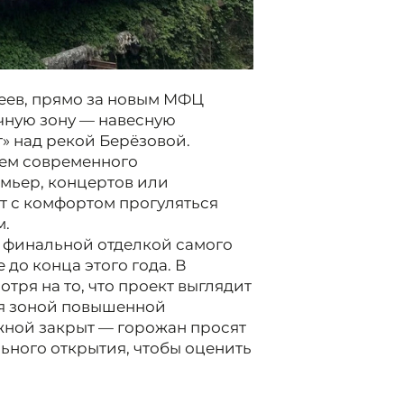
еев, прямо за новым МФЦ
чную зону — навесную
» над рекой Берёзовой.
ием современного
емьер, концертов или
т с комфортом прогуляться
м.
 финальной отделкой самого
 до конца этого года. В
ря на то, что проект выглядит
я зоной повышенной
ежной закрыт — горожан просят
ьного открытия, чтобы оценить