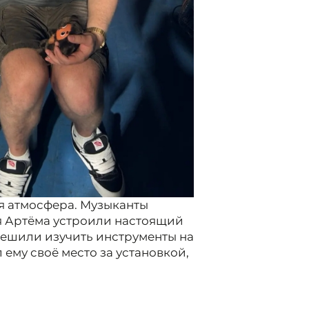
я атмосфера. Музыканты
ля Артёма устроили настоящий
решили изучить инструменты на
ему своё место за установкой,
одя подарил Артему свои
 вручил Евгению Трофимову