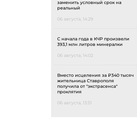
заменить условный срок на
реальный
06 августа, 14:29
С начала года в КЧР произвели
393,1 млн литров минералки
06 августа, 14:02
Вместо исцеления за ₽340 тысяч
жительница Ставрополя
получила от "экстрасенса"
проклятия
06 августа, 13:51