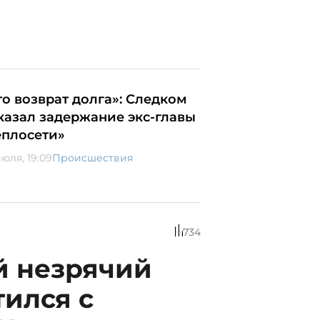
то возврат долга»: Следком
казал задержание экс-главы
еплосети»
июля, 19:09
Происшествия
734
й незрячий
ился с