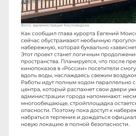
Фото: администрация Кисловодска
Как сообщил глава курорта Евгений Моис
сейчас обустраивают необычную прогуло
набережную, которая буквально «зависнет
Этот проект станет логичным продолжен
пространства. Планируется, что после пр
кинопоказов в «России» посетители смогу
вдоль воды, наслаждаясь свежим воздухо
Работы идут полным ходом параллельно с
центра, который распахнет свои двери уже
администрации города напоминают: несмот
многообещающе, стройплощадка остаетс
опасности. Поэтому пока доступ к набер
набраться терпения и дождаться официал
новую локацию в полной безопасности.