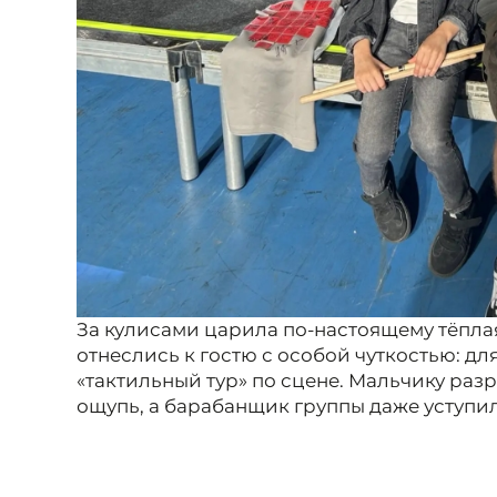
За кулисами царила по-настоящему тёпла
отнеслись к гостю с особой чуткостью: д
«тактильный тур» по сцене. Мальчику раз
ощупь, а барабанщик группы даже уступил 
позволив самому задать ритм.
В завершении встречи , барабанщик Вол
палочки для ударников, а юный музыкант