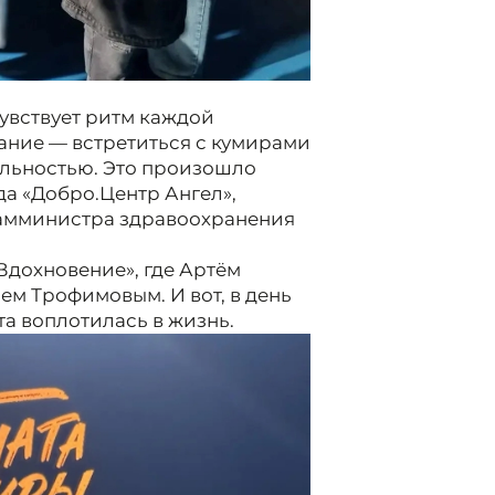
чувствует ритм каждой
лание — встретиться с кумирами
альностью. Это произошло
а «Добро.Центр Ангел»,
амминистра здравоохранения
Вдохновение», где Артём
ем Трофимовым. И вот, в день
та воплотилась в жизнь.