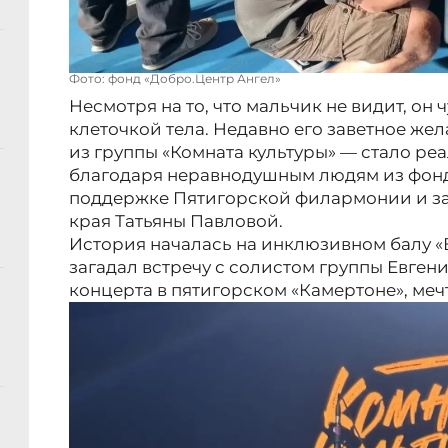
Фото: фонд «Добро.Центр Ангел»
Несмотря на то, что мальчик не видит, он 
клеточкой тела. Недавно его заветное же
из группы «Комната культуры» — стало ре
благодаря неравнодушным людям из фонд
поддержке Пятигорской филармонии и з
края Татьяны Павловой.
История началась на инклюзивном балу «
загадал встречу с солистом группы Евгени
концерта в пятигорском «Камертоне», меч