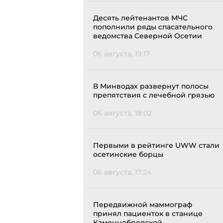
Десять лейтенантов МЧС
пополнили ряды спасательного
ведомства Северной Осетии
06 августа, 19:17
В Минводах развернут полосы
препятствия с лечебной грязью
06 августа, 18:02
Первыми в рейтинге UWW стали
осетинские борцы
06 августа, 17:24
Передвижной маммограф
принял пациенток в станице
Каменнобродской