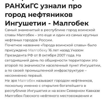
РАНХиГС узнали про
город нефтяников
Ингушетии - Малгобек
Самый знаменитый в республике город воинской
славы Малгобек – это еще и один из самых крупных
нефтяных городов России.
Почетное название «Города воинской славы» было
присуждено
Малгобеку
16 лет назад Указом
Президента РФ от 8 октября 2007 года. На
сегодняшний день по обширности территории это
второй по значимости населенный пункт Ингушетии,
а по своей промышленной инфраструктуре –
несомненно первый.
Не зря
Малгобек
называют городом нефтяников,
поскольку именно с открытия богатейшего в
республике Ингушетия и на всем Северном Кавказе
Малгобек-Горского нефтяного месторождения и
началось в 30-х годах XX-го века довольно быстрое
превращение нескольких старых поселков и участков