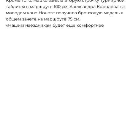
Кроме того, Мацко заняла вторую строчку турнирной
таблицы в маршруте 100 см. Александра Королёва на
молодом коне Нонете получила бронзовую медаль в
общем зачете на маршруте 75 см.
«Нашим наездникам будет ещё комфортнее
тренироваться благодаря построенному в парке
Победы манежу для зимних тренировок. К двум
небольшим конюшням, рассчитанным на 13 лошадей,
добавилась современная постройка.
Строительство конюшни и манежа – важный вклад в
развитие конного спорта в Ставрополе», — поздравил
спортсменок и их тренера Александра Григораша с
успешным выступлением мэр Иван Ульянченко.
Преобразования в конном клубе стали ещё одним
важным шагом для развития конного спорта. Сейчас в
нём занимаются под руководством опытных тренеров
порядка 80 человек – детей от девяти лет и взрослых.
Ранее по теме:
Спортсменка из Ставрополя завоевала
бронзу на турнире по спорториентированию
Автор:
Алексей Петров