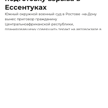
Ессентуках
Южный окружной военный суд в Ростове -на-Дону
вынес приговор гражданину
Центральноафриканской республики,
планировавшему совершить теракт на автовокзале в
Ессентуках.
Фото: ФСБ СК
Осужденный проживал в станице
Ессентукской
. В
мае 2024 года он вступил в запрещённую в России