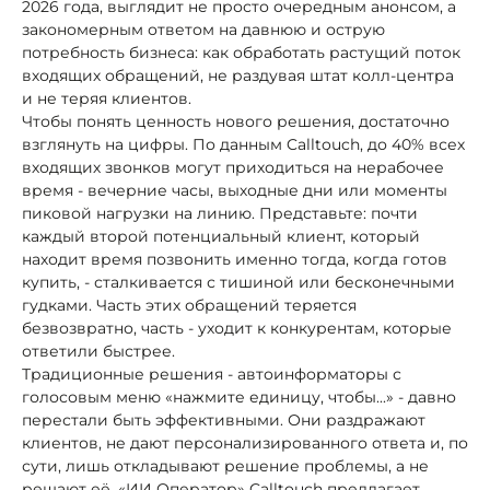
2026 года, выглядит не просто очередным анонсом, а
закономерным ответом на давнюю и острую
потребность бизнеса: как обработать растущий поток
входящих обращений, не раздувая штат колл-центра
и не теряя клиентов.
Чтобы понять ценность нового решения, достаточно
взглянуть на цифры. По данным Calltouch, до 40% всех
входящих звонков могут приходиться на нерабочее
время - вечерние часы, выходные дни или моменты
пиковой нагрузки на линию. Представьте: почти
каждый второй потенциальный клиент, который
находит время позвонить именно тогда, когда готов
купить, - сталкивается с тишиной или бесконечными
гудками. Часть этих обращений теряется
безвозвратно, часть - уходит к конкурентам, которые
ответили быстрее.
Традиционные решения - автоинформаторы с
голосовым меню «нажмите единицу, чтобы...» - давно
перестали быть эффективными. Они раздражают
клиентов, не дают персонализированного ответа и, по
сути, лишь откладывают решение проблемы, а не
решают её. «ИИ Оператор» Calltouch предлагает