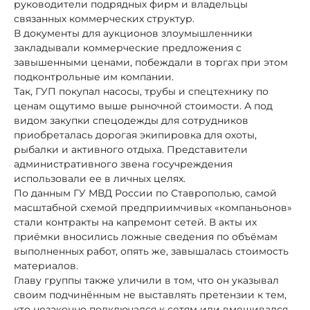
руководители подрядных фирм и владельцы
связанных коммерческих структур.
В документы для аукционов злоумышленники
закладывали коммерческие предложения с
завышенными ценами, побеждали в торгах при этом
подконтрольные им компании.
Так, ГУП покупал насосы, трубы и спецтехнику по
ценам ощутимо выше рыночной стоимости. А под
видом закупки спецодежды для сотрудников
приобреталась дорогая экипировка для охоты,
рыбалки и активного отдыха. Представители
административного звена госучреждения
использовали ее в личных целях.
По данным ГУ МВД России по Ставрополью, самой
масштабной схемой предприимчивых «компаньонов»
стали контракты на капремонт сетей. В акты их
приёмки вносились ложные сведения по объёмам
выполненных работ, опять же, завышалась стоимость
материалов.
Главу группы также уличили в том, что он указывал
своим подчинённым не выставлять претензии к тем,
кто незаконно подключался к сетям или вмешивался