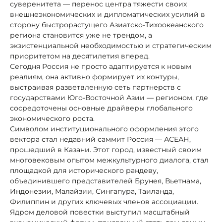
суверенитета — перенос центра тяжести своих
внешнеэкономических и дипломатических усилий в
сторону быстрорастущего Азиатско-Тихоокеанского
региона становится уже не трендом, а
экзистенциальной необходимостью и стратегическим
приоритетом на десятилетия вперед.
Сегодня Россия не просто адаптируется к новым
реалиям, она активно формирует их контуры,
выстраивая разветвленную сеть партнерств с
государствами Юго-Восточной Азии — регионом, где
сосредоточены основные драйверы глобального
экономического роста.
Символом институционального оформления этого
вектора стал недавний саммит Россия — АСЕАН,
прошедший в Казани. Этот город, известный своим
многовековым опытом межкультурного диалога, стал
площадкой для исторического рандеву,
объединившего представителей Брунея, Вьетнама,
Индонезии, Малайзии, Сингапура, Таиланда,
Филиппин и других ключевых членов ассоциации.
Ядром деловой повестки выступил масштабный