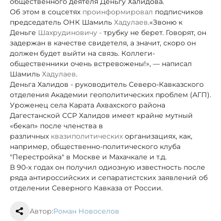
общественного деятеля Деньгу Халидова.
Об этом в соцсетях
проинформировал
подписчиков
председатель ОНК Шамиль
Хадулаев
.«Звоню к
Деньге
Шахрудиновичу -
трубку не берет. Говорят, он
задержан в качестве свидетеля, а значит, скоро он
должен будет выйти на связь. Коллеги-
общественники очень встревожены!», — написал
Шамиль
Хадулаев
.
Деньга Халидов - руководитель Северо-Кавказского
отделения Академии геополитических проблем (АГП).
Уроженец села Карата Ахвахского района
Дагестанской ССР Халидов имеет крайне мутный
«бекап» после членства в
различных
квазиполитических
организациях, как,
например, общественно-политического клуба
"Перестройка" в Москве и Махачкале и т.д.
В 90-х годах он получил одиозную известность после
ряда антироссийских и сепаратистских заявлений об
отделении Северного Кавказа от России.
Автор:
Роман Новоселов