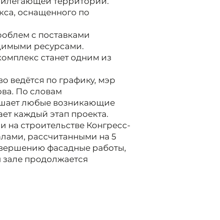
рилегающей территории.
кса, оснащенного по
проблем с поставками
димыми ресурсами.
комплекс станет одним из
во ведётся по графику, мэр
ова. По словам
ешает любые возникающие
ет каждый этап проекта.
и на строительстве Конгресс-
алами, рассчитанными на 5
завершению фасадные работы,
м зале продолжается