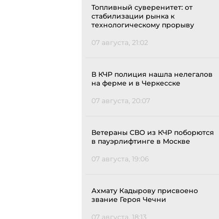
Топливный суверенитет: от
стабилизации рынка к
технологическому прорыву
07 августа, 21:02
В КЧР полиция нашла нелегалов
на ферме и в Черкесске
07 августа, 20:07
Ветераны СВО из КЧР поборются
в пауэрлифтинге в Москве
07 августа, 19:06
Ахмату Кадырову присвоено
звание Героя Чечни
07 августа, 18:13