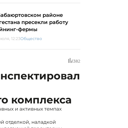
Бабаюртовском районе
гестана пресекли работу
йнинг-фермы
юля, 12:23
Общество
1382
инспектировал
го комплекса
вных и активных темпах
й отделкой, наладкой