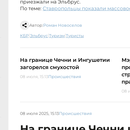
приезжали на Эльбрус.
По теме:
Ставропольцы показали массово
Автор:
Роман Новоселов
|
|
|
КБР
Эльбрус
туризм
туристы
На границе Чечни и Ингушетии
Мэ
загорелся смухостой
пр
ст
08 июля, 15:13
Происшествия
пр
08 и
08 июля 2025, 15:13
Происшествия
На границе Чечни