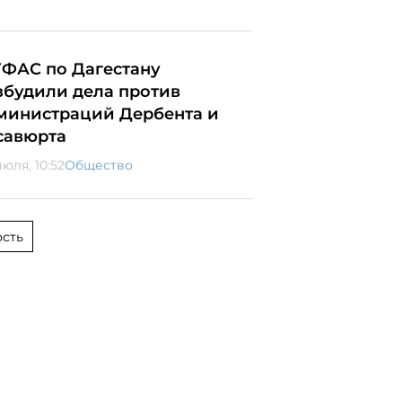
УФАС по Дагестану
збудили дела против
министраций Дербента и
савюрта
юля, 10:52
Общество
сть