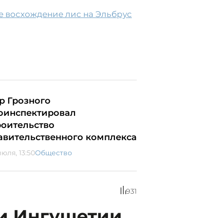
е восхождение лис на Эльбрус
р Грозного
оинспектировал
роительство
авительственного комплекса
юля, 13:50
Общество
931
 и Ингушетии