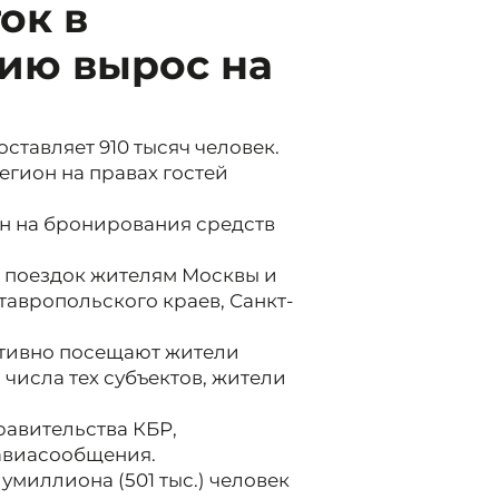
ок в
ию вырос на
оставляет 910 тысяч человек.
егион на правах гостей
чен на бронирования средств
я поездок жителям Москвы и
тавропольского краев, Санкт-
тивно посещают жители
 числа тех субъектов, жители
.
равительства КБР,
 авиасообщения.
миллиона (501 тыс.) человек