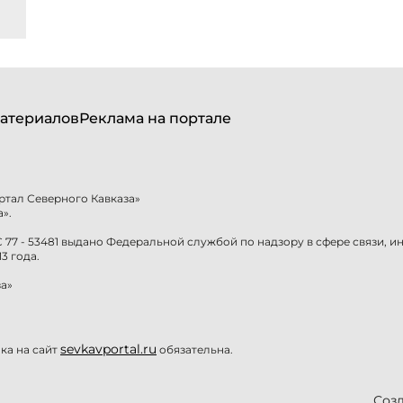
атериалов
Реклама на портале
ртал Северного Кавказа»
».
77 - 53481 выдано Федеральной службой по надзору в сфере связи, 
3 года.
а»
sevkavportal.ru
а на сайт
обязательна.
Созд