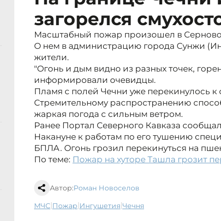
загорелся смухост
Масштабный пожар произошел в Серново
О нем в администрацию города Сунжи (И
жители.
"Огонь и дым видно из разных точек, горен
информировали очевидцы.
Пламя с полей Чечни уже перекинулось к 
Стремительному распространению спосо
жаркая погода с сильным ветром.
Ранее Портал Северного Кавказа сообщал
Накануне к работам по его тушению спец
БПЛА. Огонь грозил перекинуться на пше
По теме:
Пожар на хуторе Ташла грозит п
Автор:
Роман Новоселов
|
|
|
МЧС
пожар
Ингушетия
Чечня