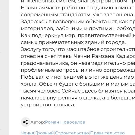
инженерных систем, благоустройством п
Большая часть работ по созданию компле
современным стандартам, уже завершена.
Задержек в возведении объекта нет, как 
материалов, рабочими и другими необхо
Как подчеркнул мэр, правительственный 
самых примечательных зданий города.
Заслугу того, что масштабное строительст
отнес на счет главы Чечни Рамзана Кадыр
градоначальника, он незамедлительно р
проблемные вопросы и лично сопровожда
Побывал с инспекцией в этот же день мэр 
холла. Объект будет с большим и малым з
тысяч человек. Сейчас здесь близятся к 
началась внутренняя отделка, а в большо
устройство каркаса.
Автор:
Роман Новоселов
|
|
|
Чечня
Грозный
строительство
правительство