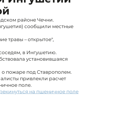
ой
дском районе Чечни.
нгушетия) сообщили местные
ие травы – открытое",
соседям, в Ингушетию.
бствовала установившаяся
 о пожаре под Ставрополем.
иалисты привлекли расчет
ничное поле.
ерекинуться на пшеничное поле