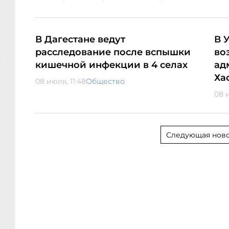
В Дагестане ведут
В 
расследование после вспышки
во
кишечной инфекции в 4 селах
ад
Ха
08 июля, 11:48
Общество
08 и
Следующая ново