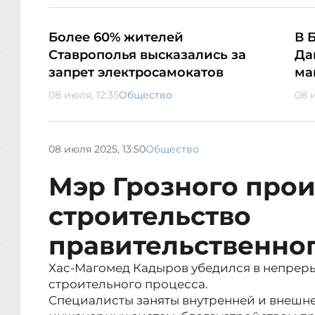
Более 60% жителей
В 
Ставрополья высказались за
Да
запрет электросамокатов
ма
08 июля, 12:35
Общество
08 и
08 июля 2025, 13:50
Общество
Мэр Грозного про
строительство
правительственно
Хас-Магомед Кадыров убедился в непреры
строительного процесса.
Специалисты заняты внутренней и внешне